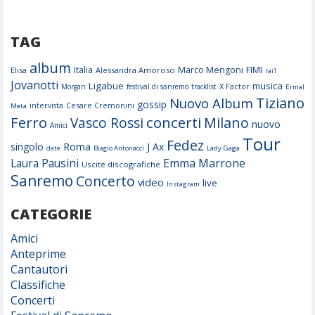
TAG
album
FIMI
Italia
Marco Mengoni
Elisa
Alessandra Amoroso
rai1
Jovanotti
Ligabue
musica
X Factor
Morgan
festival di sanremo
tracklist
Ermal
Tiziano
Nuovo Album
gossip
Cesare Cremonini
intervista
Meta
Ferro
concerti
Milano
Vasco Rossi
nuovo
Amici
Tour
Fedez
Roma
singolo
J Ax
date
Biagio Antonacci
Lady Gaga
Laura Pausini
Emma Marrone
Uscite discografiche
Sanremo
Concerto
video
live
Instagram
CATEGORIE
Amici
Anteprime
Cantautori
Classifiche
Concerti