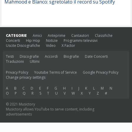
Mahmood e Blanco: sgretolato il record su Spotify
CATEGORIE
Amici
Anteprime
Cantautori
Classifiche
Concerti
Hip Hop
Notizie
Programmi televisivi
Uscite Discografiche
Video
X Factor
Testi
Discografie
Accordi
Biografie
Date Concerti
Traduzioni
Ultimi
Privacy Policy
Youtube Terms of Service
Google Privacy Policy
Change privacy settings
A
B
C
D
E
F
G
H
I
J
K
L
M
N
O
P
Q
R
S
T
U
V
W
X
Y
Z
#
© 2021 Musictory
Musictory allows YouTube to serve content, including
advertisements