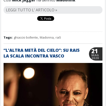
Così
Mick Jagger
ha definito
Madonna
.
LEGGI TUTTO L’ ARTICOLO »
Tags:
ghiaccio bollente
,
Madonna
,
rai5
21
“L’ALTRA METÀ DEL CIELO”: SU RAI5
LA SCALA INCONTRA VASCO
MAG
2020