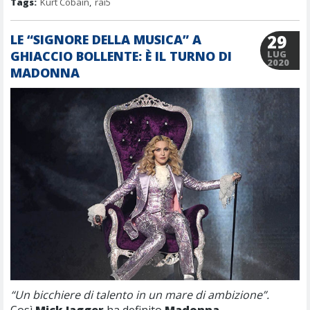
Tags:
Kurt Cobain
,
rai5
29
LE “SIGNORE DELLA MUSICA” A
GHIACCIO BOLLENTE: È IL TURNO DI
LUG
2020
MADONNA
“Un bicchiere di talento in un mare di ambizione”.