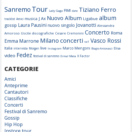
Tour
Sanremo
Tiziano Ferro
FIMI
Lady Gaga
date
album
Nuovo Album
J Ax
musica
Ligabue
tracklist
Amici
Laura Pausini
Jovanotti
gossip
nuovo singolo
Alessandra
Concerto
Roma
Amoroso
Uscite discografiche
Cesare Cremonini
concerti
Milano
Vasco Rossi
Emma Marrone
rai1
live
Italia
Marco Mengoni
Elisa
intervista
Morgan
Instagram
Biagio Antonacci
Fedez
video
X Factor
festival di sanremo
Ermal Meta
CATEGORIE
Amici
Anteprime
Cantautori
Classifiche
Concerti
Festival di Sanremo
Gossip
Hip Hop
Instore tour