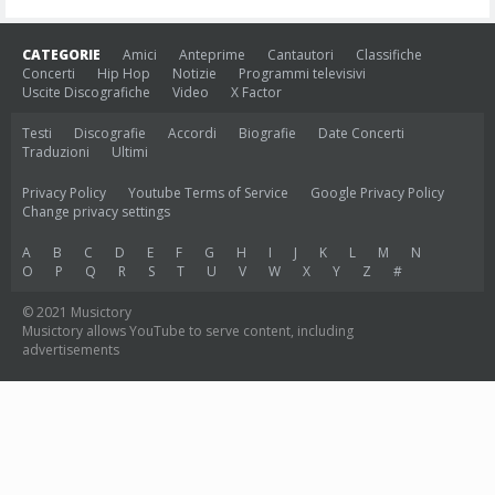
CATEGORIE
Amici
Anteprime
Cantautori
Classifiche
Concerti
Hip Hop
Notizie
Programmi televisivi
Uscite Discografiche
Video
X Factor
Testi
Discografie
Accordi
Biografie
Date Concerti
Traduzioni
Ultimi
Privacy Policy
Youtube Terms of Service
Google Privacy Policy
Change privacy settings
A
B
C
D
E
F
G
H
I
J
K
L
M
N
O
P
Q
R
S
T
U
V
W
X
Y
Z
#
© 2021 Musictory
Musictory allows YouTube to serve content, including
advertisements