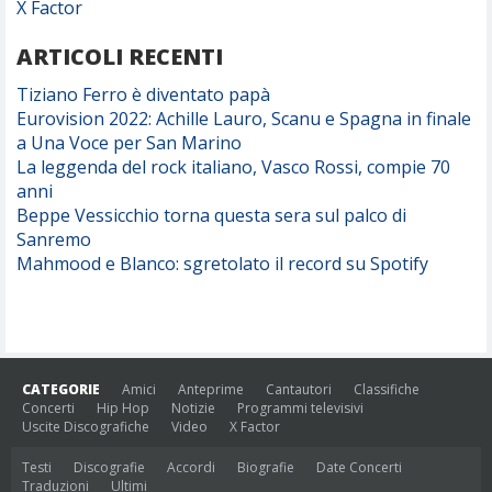
X Factor
ARTICOLI RECENTI
Tiziano Ferro è diventato papà
Eurovision 2022: Achille Lauro, Scanu e Spagna in finale
a Una Voce per San Marino
La leggenda del rock italiano, Vasco Rossi, compie 70
anni
Beppe Vessicchio torna questa sera sul palco di
Sanremo
Mahmood e Blanco: sgretolato il record su Spotify
CATEGORIE
Amici
Anteprime
Cantautori
Classifiche
Concerti
Hip Hop
Notizie
Programmi televisivi
Uscite Discografiche
Video
X Factor
Testi
Discografie
Accordi
Biografie
Date Concerti
Traduzioni
Ultimi