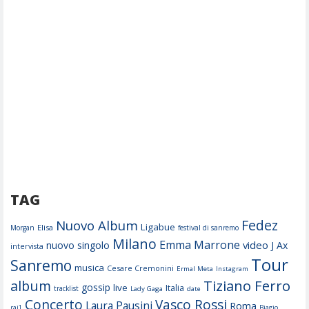
TAG
Fedez
Nuovo Album
Ligabue
Elisa
Morgan
festival di sanremo
Milano
Emma Marrone
video
nuovo singolo
J Ax
intervista
Tour
Sanremo
musica
Cesare Cremonini
Ermal Meta
Instagram
Tiziano Ferro
album
gossip
live
Italia
tracklist
Lady Gaga
date
Concerto
Vasco Rossi
Laura Pausini
Roma
rai1
Biagio