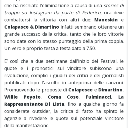
che ha rischiato l’eliminazione a causa di una
stories di
troppo su Instagram da parte di Federico
, ora deve
combattersi la vittoria con altri due:
Maneskin
e
Colapasce & Dimartino
infatti sembrano ottenere un
grande successo dalla critica, tanto che le loro vittorie
sono date con lo stesso punteggio della prima coppia.
Un vero e proprio testa a testa dato a 7.50.
E’ così che a due settimane dall’inizio del Festival, le
quote e i pronostici sul vincitore subiscono una
rivoluzione, complici i giudizi dei critici e dei giornalisti
pubblicati dopo l’ascolto in anteprima delle canzoni.
Promuovendo le proposte di
Colapesce
e
Dimartino
,
Willie
Peyote
,
Coma
Cose
,
Fulminacci
,
La
Rappresentante Di Lista
, fino a qualche giorno fa
considerate outsider, la critica di fatto ha spinto le
agenzie a rivedere le quote sul potenziale vincitore
della manifestazione.