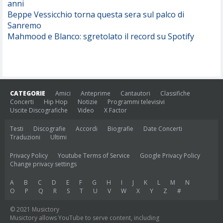
anni
Beppe Vessicchio torna questa sera sul palco di
Sanremo
Mahmood e Blanco: sgretolato il record su Spotify
CATEGORIE
Amici
Anteprime
Cantautori
Classifiche
Concerti
Hip Hop
Notizie
Programmi televisivi
Uscite Discografiche
Video
X Factor
Testi
Discografie
Accordi
Biografie
Date Concerti
Traduzioni
Ultimi
Privacy Policy
Youtube Terms of Service
Google Privacy Policy
Change privacy settings
A
B
C
D
E
F
G
H
I
J
K
L
M
N
O
P
Q
R
S
T
U
V
W
X
Y
Z
#
© 2021 Musictory
Musictory allows YouTube to serve content, including