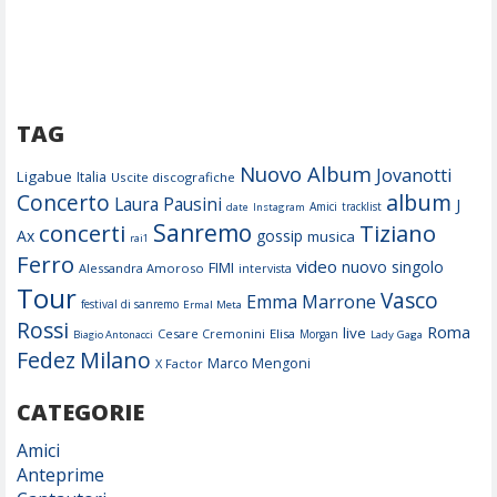
TAG
Nuovo Album
Jovanotti
Ligabue
Italia
Uscite discografiche
Concerto
album
Laura Pausini
J
Amici
tracklist
date
Instagram
concerti
Sanremo
Tiziano
Ax
gossip
musica
rai1
Ferro
video
nuovo singolo
FIMI
Alessandra Amoroso
intervista
Tour
Vasco
Emma Marrone
festival di sanremo
Ermal Meta
Rossi
Roma
live
Cesare Cremonini
Elisa
Morgan
Biagio Antonacci
Lady Gaga
Fedez
Milano
Marco Mengoni
X Factor
CATEGORIE
Amici
Anteprime