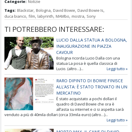
Categorie:
Notizie
Tags:
Blackstar
,
Bologna
,
David Bowie
,
David Bowie Is
,
duca bianco
,
film
,
labyrinth
,
MAMbo
,
mostra
,
Sony
TI POTREBBERO INTERESSARE:
LUCIO DALLA STATUA A BOLOGNA,
INAUGURAZIONE IN PIAZZA
CAVOUR
Bologna ricorda Lucio Dalla con una
statua La posa è quella classica di
Lucio. (altro…)...
Leggi tutto »
RARO DIPINTO DI BOWIE FINISCE
ALL’ASTA: È STATO TROVATO IN UN
MERCATINO
È stato acquistato a pochi dollari il
quadro di David Bowie che ora è
all’asta su internet e ci si aspetta sarà
venduto a più di 40mila dollari (circa 33mila euro) (altro…)...
Leggi tutto »
MORTO MAX, IL CANE DI DAVID