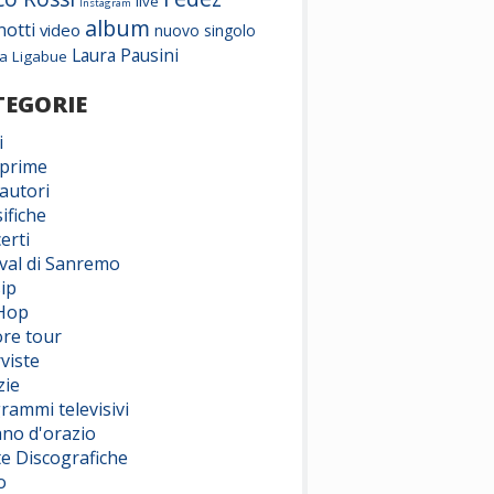
live
Instagram
album
notti
video
nuovo singolo
Laura Pausini
a
Ligabue
TEGORIE
i
prime
autori
ifiche
erti
ival di Sanremo
ip
Hop
ore tour
viste
zie
rammi televisivi
ano d'orazio
te Discografiche
o