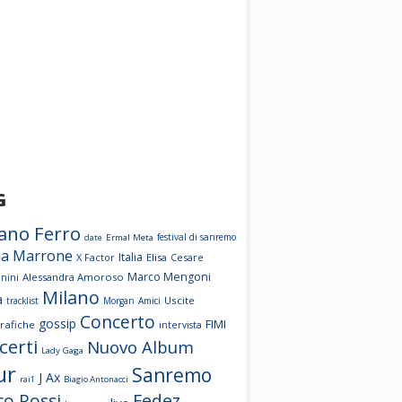
G
iano Ferro
festival di sanremo
date
Ermal Meta
a Marrone
Italia
X Factor
Elisa
Cesare
Marco Mengoni
nini
Alessandra Amoroso
Milano
a
Uscite
tracklist
Morgan
Amici
Concerto
gossip
FIMI
rafiche
intervista
certi
Nuovo Album
Lady Gaga
ur
Sanremo
J Ax
rai1
Biagio Antonacci
Fedez
co Rossi