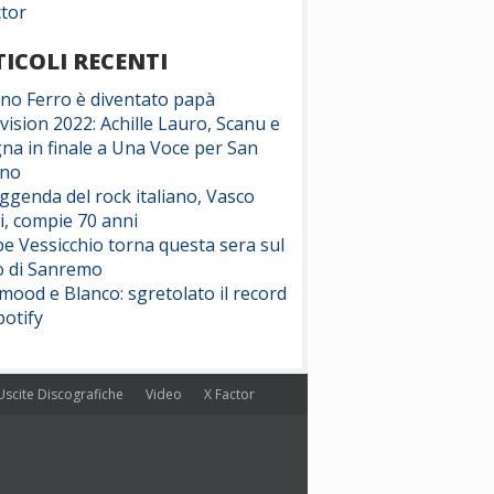
ctor
ICOLI RECENTI
ano Ferro è diventato papà
vision 2022: Achille Lauro, Scanu e
na in finale a Una Voce per San
ino
eggenda del rock italiano, Vasco
i, compie 70 anni
e Vessicchio torna questa sera sul
o di Sanremo
ood e Blanco: sgretolato il record
potify
Uscite Discografiche
Video
X Factor