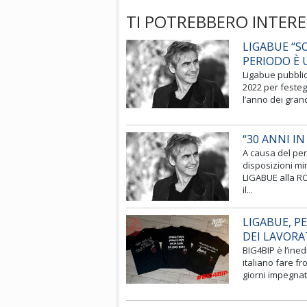
TI POTREBBERO INTERE
LIGABUE “S
PERIODO È 
Ligabue pubblic
2022 per festeg
l’anno dei gran
“30 ANNI I
A causa del per
disposizioni mi
LIGABUE alla RC
il...
LIGABUE, P
DEI LAVORA
BIG4BIP è l’ine
italiano fare f
giorni impegnat