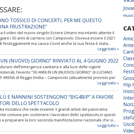
SSARE:
Jova
music
ONO TOSSICO DI CONCERTI, PER ME QUESTO
UNA FRUSTRAZIONE”
CA
a il video del nuovo singolo Essere Umano ma intanto attente il
giare i 30 anni di carriera con Campovolo. Doveva essere il 2021
Amic
di festeggiamenti ma causa Covid anche la sua festa è stata...
Ante
Leggi tutto »
Cant
Class
N UN (NUOVO) GIORNO” RINVIATO AL 4 GIUGNO 2022
Conc
durare dell’emergenza sanitaria e alla luce delle vigenti
Fest
nisteriali, l’evento “30 ANNI IN UN (NUOVO) GIORNO” di LUCIANO
F ARENA di Reggio Emilia – Campovolo (attualmente previsto per
Goss
Leggi tutto »
Hip 
Inst
ELÙ E NANNINI SOSTENGONO “BIG4BIP” A FAVORE
Inter
TORI DELLO SPETTACOLO
Noti
dita iniziativa che vede insieme 3 grandi artisti del panorama
Prog
ronte comune per sostenere i lavoratori dello spettacolo,in questi
stef
i a preparare la loro seconda manifestazione nazionale che si...
Usci
Leggi tutto »
Vide