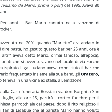
vediamo da Mario, prima o poi”)
del 1995. Aveva 80
anni.
Per anni il Bar Mario cantato nella canzone di
rocker.
 avvenuto nel 2001 quando “Marietto” era andato in
 dire basta, ho gestito questo bar per 25 anni, ora è
 altri” aveva detto Mario, ormai famoso, all’epoca),
onati che si avventuravano nel locale di via Forche
a ispirato Liga. Luciano aveva conosciuto il bar che
erlo frequentato insieme alla sua band, gli
Orazero,
 teneva in una vicina ex stalla, a Lemizzone.
a alla Casa funeraria Rossi, in via don Borghi a San
luglio, alle ore 15, partirà il corteo funebre per il
hiesa parrocchiale del paese; dopo il rito religioso il
i fan di Ligabue che al barista Mario hanno voluto