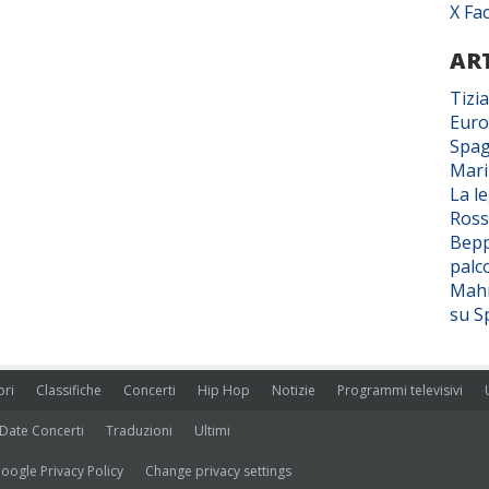
X Fa
ART
Tizi
Euro
Spag
Mar
La l
Ross
Bepp
palc
Mahm
su S
ori
Classifiche
Concerti
Hip Hop
Notizie
Programmi televisivi
Date Concerti
Traduzioni
Ultimi
oogle Privacy Policy
Change privacy settings