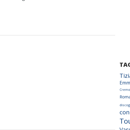
TA
Tiz
Emm
Cremo
Rom
discog
con
To
Vas