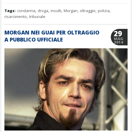
Tags:
condanna
,
droga
,
insulti
,
Morgan
,
oltraggio
,
polizia
,
risarcimento
,
tribunale
29
MORGAN NEI GUAI PER OLTRAGGIO
A PUBBLICO UFFICIALE
MAG
2014