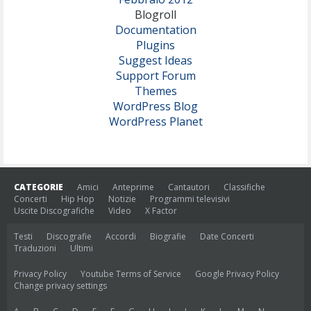
Blogroll
Documentation
Plugins
Suggest Ideas
Support Forum
Themes
WordPress Blog
WordPress Planet
CATEGORIE
Amici
Anteprime
Cantautori
Classifiche
Concerti
Hip Hop
Notizie
Programmi televisivi
Uscite Discografiche
Video
X Factor
Testi
Discografie
Accordi
Biografie
Date Concerti
Traduzioni
Ultimi
Privacy Policy
Youtube Terms of Service
Google Privacy Policy
Change privacy settings