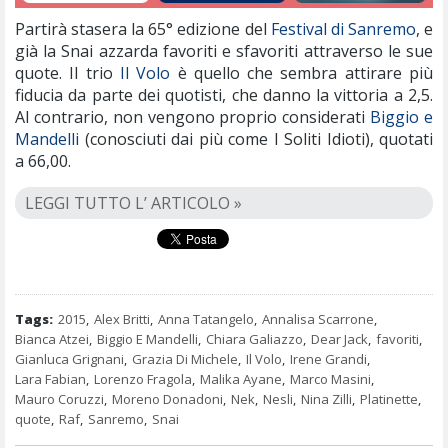
Partirà stasera la 65° edizione del
Festival di Sanremo
, e
già la Snai azzarda favoriti e sfavoriti attraverso le sue
quote. Il trio
Il Volo
è quello che sembra attirare più
fiducia da parte dei quotisti, che danno la vittoria a 2,5.
Al contrario, non vengono proprio considerati
Biggio e
Mandelli
(conosciuti dai più come I Soliti Idioti), quotati
a 66,00.
LEGGI TUTTO L’ ARTICOLO »
Tags:
2015
,
Alex Britti
,
Anna Tatangelo
,
Annalisa Scarrone
,
Bianca Atzei
,
Biggio E Mandelli
,
Chiara Galiazzo
,
Dear Jack
,
favoriti
,
Gianluca Grignani
,
Grazia Di Michele
,
Il Volo
,
Irene Grandi
,
Lara Fabian
,
Lorenzo Fragola
,
Malika Ayane
,
Marco Masini
,
Mauro Coruzzi
,
Moreno Donadoni
,
Nek
,
Nesli
,
Nina Zilli
,
Platinette
,
quote
,
Raf
,
Sanremo
,
Snai