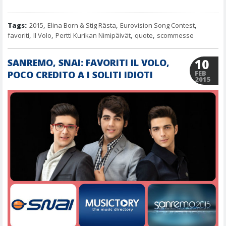
Tags:
2015
,
Elina Born & Stig Rästa
,
Eurovision Song Contest
,
favoriti
,
Il Volo
,
Pertti Kurikan Nimipäivät
,
quote
,
scommesse
10
SANREMO, SNAI: FAVORITI IL VOLO,
POCO CREDITO A I SOLITI IDIOTI
FEB
2015