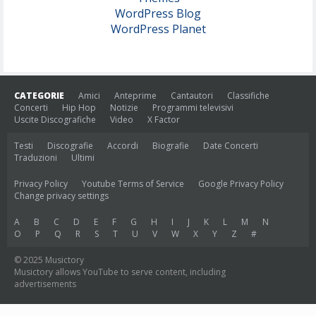
WordPress Blog
WordPress Planet
CATEGORIE
Amici
Anteprime
Cantautori
Classifiche
Concerti
Hip Hop
Notizie
Programmi televisivi
Uscite Discografiche
Video
X Factor
Testi
Discografie
Accordi
Biografie
Date Concerti
Traduzioni
Ultimi
Privacy Policy
Youtube Terms of Service
Google Privacy Policy
Change privacy settings
A
B
C
D
E
F
G
H
I
J
K
L
M
N
O
P
Q
R
S
T
U
V
W
X
Y
Z
#
© 2025 Musictory
Musictory allows YouTube to serve content, including
advertisements