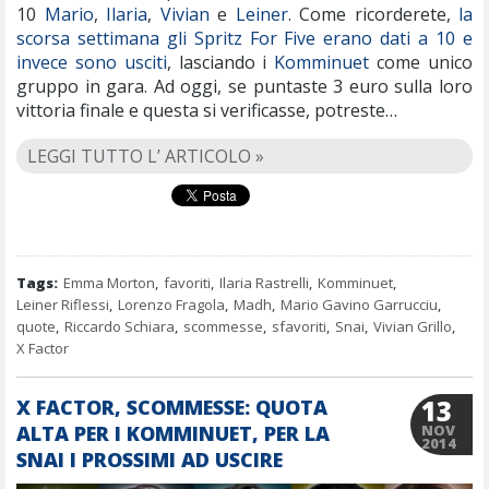
10
Mario
,
Ilaria
,
Vivian
e
Leiner
. Come ricorderete,
la
scorsa settimana gli Spritz For Five erano dati a 10 e
invece sono usciti
, lasciando i
Komminuet
come unico
gruppo in gara. Ad oggi, se puntaste 3 euro sulla loro
vittoria finale e questa si verificasse, potreste…
LEGGI TUTTO L’ ARTICOLO »
Tags:
Emma Morton
,
favoriti
,
Ilaria Rastrelli
,
Komminuet
,
Leiner Riflessi
,
Lorenzo Fragola
,
Madh
,
Mario Gavino Garrucciu
,
quote
,
Riccardo Schiara
,
scommesse
,
sfavoriti
,
Snai
,
Vivian Grillo
,
X Factor
13
X FACTOR, SCOMMESSE: QUOTA
ALTA PER I KOMMINUET, PER LA
NOV
2014
SNAI I PROSSIMI AD USCIRE