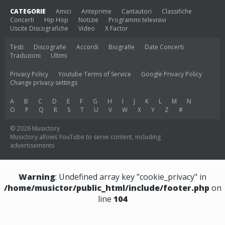
CATEGORIE
Amici
Anteprime
Cantautori
Classifiche
Concerti
Hip Hop
Notizie
Programmi televisivi
Uscite Discografiche
Video
X Factor
Testi
Discografie
Accordi
Biografie
Date Concerti
Traduzioni
Ultimi
Privacy Policy
Youtube Terms of Service
Google Privacy Policy
Change privacy settings
A
B
C
D
E
F
G
H
I
J
K
L
M
N
O
P
Q
R
S
T
U
V
W
X
Y
Z
#
© 2026 Musictory
Musictory allows YouTube to serve content, including
advertisements
Warning
: Undefined array key "cookie_privacy" in
/home/musictor/public_html/include/footer.php
on
line
104