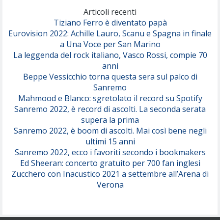
(Olivia Dean)
Articoli recenti
Tiziano Ferro è diventato papà
Eurovision 2022: Achille Lauro, Scanu e Spagna in finale
Serenamente
a Una Voce per San Marino
(Juli)
La leggenda del rock italiano, Vasco Rossi, compie 70
anni
Beppe Vessicchio torna questa sera sul palco di
Sanremo
Mahmood e Blanco: sgretolato il record su Spotify
Sanremo 2022, è record di ascolti. La seconda serata
supera la prima
Sanremo 2022, è boom di ascolti. Mai così bene negli
ultimi 15 anni
Sanremo 2022, ecco i favoriti secondo i bookmakers
Ed Sheeran: concerto gratuito per 700 fan inglesi
Zucchero con Inacustico 2021 a settembre all’Arena di
Verona