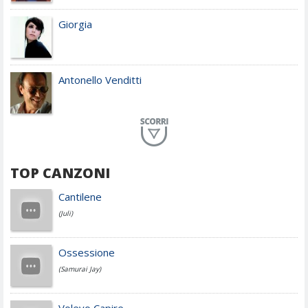
Giorgia
Antonello Venditti
Planet Funk
TOP CANZONI
Achille Lauro
Cantilene
(Juli)
Cesare Cremonini
Ossessione
(Samurai Jay)
Jovanotti