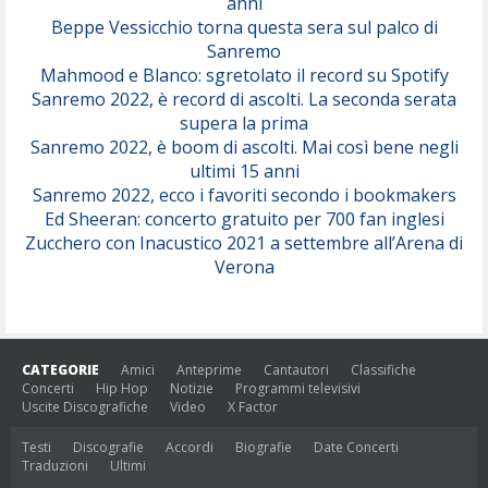
anni
Beppe Vessicchio torna questa sera sul palco di
Sanremo
Mahmood e Blanco: sgretolato il record su Spotify
Sanremo 2022, è record di ascolti. La seconda serata
supera la prima
Sanremo 2022, è boom di ascolti. Mai così bene negli
ultimi 15 anni
Sanremo 2022, ecco i favoriti secondo i bookmakers
Ed Sheeran: concerto gratuito per 700 fan inglesi
Zucchero con Inacustico 2021 a settembre all’Arena di
Verona
CATEGORIE
Amici
Anteprime
Cantautori
Classifiche
Concerti
Hip Hop
Notizie
Programmi televisivi
Uscite Discografiche
Video
X Factor
Testi
Discografie
Accordi
Biografie
Date Concerti
Traduzioni
Ultimi