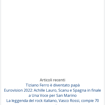
(Muse)
Nothing But Thieves
Per Sempre Si
(Sal da Vinci)
Pinguini Tattici Nucleari
Canzone Estiva
(Annalisa Scarrone)
Rose Villain
Comuni Immortali
(Achille Lauro)
Marracash
So Easy (To Fall In Love)
(Olivia Dean)
Articoli recenti
Tiziano Ferro è diventato papà
Eurovision 2022: Achille Lauro, Scanu e Spagna in finale
Serenamente
a Una Voce per San Marino
(Juli)
La leggenda del rock italiano, Vasco Rossi, compie 70