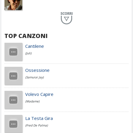
Planet Funk
TOP CANZONI
Achille Lauro
Cantilene
(Juli)
Cesare Cremonini
Ossessione
(Samurai Jay)
Jovanotti
Volevo Capire
(Madame)
Fedez
La Testa Gira
(Fred De Palma)