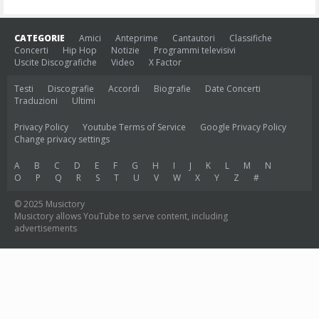
CATEGORIE
Amici
Anteprime
Cantautori
Classifiche
Concerti
Hip Hop
Notizie
Programmi televisivi
Uscite Discografiche
Video
X Factor
Testi
Discografie
Accordi
Biografie
Date Concerti
Traduzioni
Ultimi
Privacy Policy
Youtube Terms of Service
Google Privacy Policy
Change privacy settings
A
B
C
D
E
F
G
H
I
J
K
L
M
N
O
P
Q
R
S
T
U
V
W
X
Y
Z
#
© 2025 Musictory
Musictory allows YouTube to serve content, including
advertisements