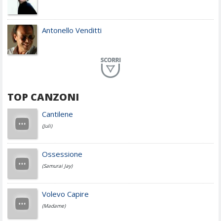
Antonello Venditti
Planet Funk
TOP CANZONI
Achille Lauro
Cantilene
(Juli)
Cesare Cremonini
Ossessione
(Samurai Jay)
Jovanotti
Volevo Capire
(Madame)