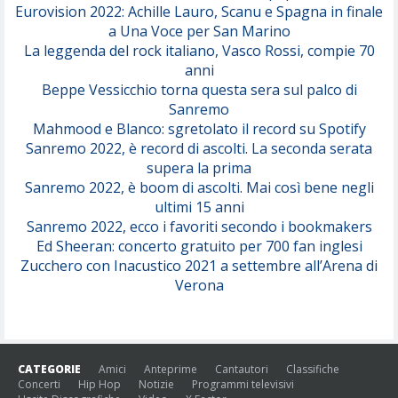
Eurovision 2022: Achille Lauro, Scanu e Spagna in finale
Serenamente
a Una Voce per San Marino
(Juli)
La leggenda del rock italiano, Vasco Rossi, compie 70
anni
Beppe Vessicchio torna questa sera sul palco di
Sanremo
Mahmood e Blanco: sgretolato il record su Spotify
Sanremo 2022, è record di ascolti. La seconda serata
supera la prima
Sanremo 2022, è boom di ascolti. Mai così bene negli
ultimi 15 anni
Sanremo 2022, ecco i favoriti secondo i bookmakers
Ed Sheeran: concerto gratuito per 700 fan inglesi
Zucchero con Inacustico 2021 a settembre all’Arena di
Verona
CATEGORIE
Amici
Anteprime
Cantautori
Classifiche
Concerti
Hip Hop
Notizie
Programmi televisivi