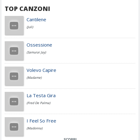
TOP CANZONI
Achille Lauro
Cantilene
(Juli)
Cesare Cremonini
Ossessione
(Samurai Jay)
Jovanotti
Volevo Capire
(Madame)
Fedez
La Testa Gira
(Fred De Palma)
Simone Cristicchi
I Feel So Free
(Madonna)