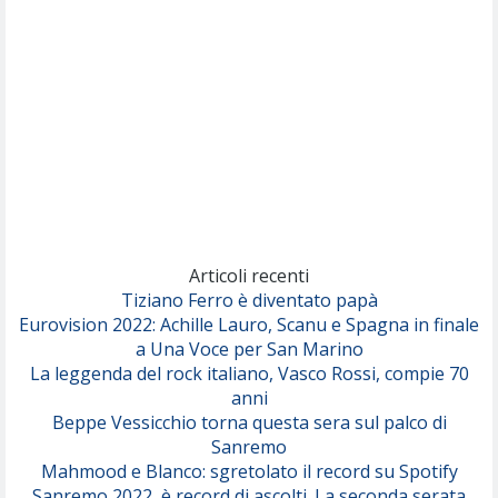
(Sal da Vinci)
Pinguini Tattici Nucleari
Canzone Estiva
(Annalisa Scarrone)
Rose Villain
Comuni Immortali
(Achille Lauro)
Marracash
So Easy (To Fall In Love)
(Olivia Dean)
Articoli recenti
Tiziano Ferro è diventato papà
Eurovision 2022: Achille Lauro, Scanu e Spagna in finale
Serenamente
a Una Voce per San Marino
(Juli)
La leggenda del rock italiano, Vasco Rossi, compie 70
anni
Beppe Vessicchio torna questa sera sul palco di
Sanremo
Mahmood e Blanco: sgretolato il record su Spotify
Sanremo 2022, è record di ascolti. La seconda serata