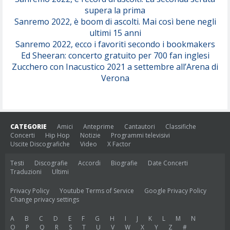
supera la prima
Sanremo 2022, è boom di ascolti. Mai così bene negli
ultimi 15 anni
Sanremo 2022, ecco i favoriti secondo i bookmakers
Ed Sheeran: concerto gratuito per 700 fan inglesi
Zucchero con Inacustico 2021 a settembre all’Arena di
Verona
CATEGORIE
Amici
Anteprime
Cantautori
Classifiche
Concerti
Hip Hop
Notizie
Programmi televisivi
Uscite Discografiche
Video
X Factor
Testi
Discografie
Accordi
Biografie
Date Concerti
Traduzioni
Ultimi
Privacy Policy
Youtube Terms of Service
Google Privacy Policy
Change privacy settings
A
B
C
D
E
F
G
H
I
J
K
L
M
N
O
P
Q
R
S
T
U
V
W
X
Y
Z
#