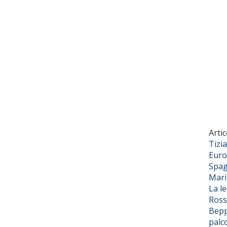
Artic
Tizi
Euro
Spag
Mar
La l
Ross
Bepp
palc