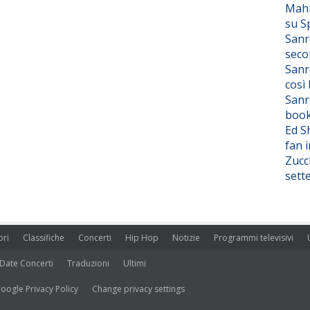
Mahm
su S
Sanr
seco
Sanr
così
Sanr
boo
Ed S
fan i
Zucc
sett
ori
Classifiche
Concerti
Hip Hop
Notizie
Programmi televisivi
Date Concerti
Traduzioni
Ultimi
oogle Privacy Policy
Change privacy settings