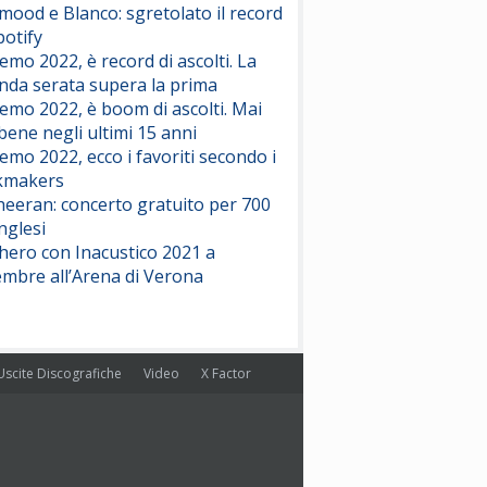
ood e Blanco: sgretolato il record
potify
emo 2022, è record di ascolti. La
nda serata supera la prima
emo 2022, è boom di ascolti. Mai
 bene negli ultimi 15 anni
emo 2022, ecco i favoriti secondo i
kmakers
heeran: concerto gratuito per 700
nglesi
hero con Inacustico 2021 a
embre all’Arena di Verona
Uscite Discografiche
Video
X Factor