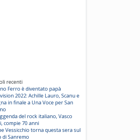
(Sal da Vinci)
Pinguini Tattici Nucleari
Canzone Estiva
(Annalisa Scarrone)
Rose Villain
Comuni Immortali
(Achille Lauro)
Marracash
So Easy (To Fall In Love)
(Olivia Dean)
oli recenti
ano Ferro è diventato papà
vision 2022: Achille Lauro, Scanu e
Serenamente
na in finale a Una Voce per San
(Juli)
ino
eggenda del rock italiano, Vasco
i, compie 70 anni
e Vessicchio torna questa sera sul
o di Sanremo