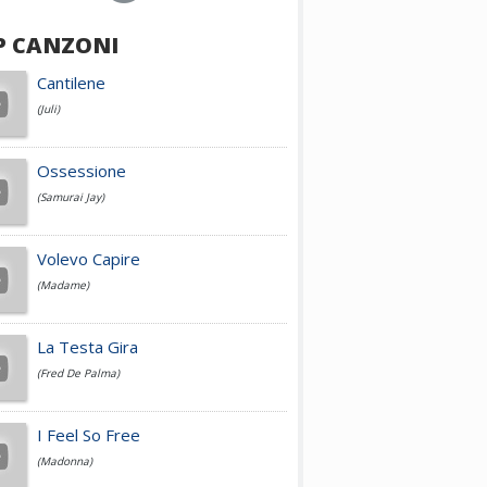
P CANZONI
Achille Lauro
Cantilene
(Juli)
Cesare Cremonini
Ossessione
(Samurai Jay)
Jovanotti
Volevo Capire
(Madame)
Fedez
La Testa Gira
(Fred De Palma)
Simone Cristicchi
I Feel So Free
(Madonna)