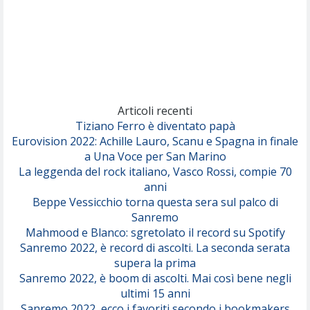
Rose Villain
Comuni Immortali
(Achille Lauro)
Marracash
So Easy (To Fall In Love)
(Olivia Dean)
Articoli recenti
Tiziano Ferro è diventato papà
Eurovision 2022: Achille Lauro, Scanu e Spagna in finale
Serenamente
a Una Voce per San Marino
(Juli)
La leggenda del rock italiano, Vasco Rossi, compie 70
anni
Beppe Vessicchio torna questa sera sul palco di
Sanremo
Mahmood e Blanco: sgretolato il record su Spotify
Sanremo 2022, è record di ascolti. La seconda serata
supera la prima
Sanremo 2022, è boom di ascolti. Mai così bene negli
ultimi 15 anni
Sanremo 2022, ecco i favoriti secondo i bookmakers