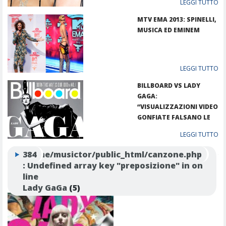
LEGGI TUTTO
MTV EMA 2013: SPINELLI,
MUSICA ED EMINEM
LEGGI TUTTO
BILLBOARD VS LADY
GAGA:
“VISUALIZZAZIONI VIDEO
GONFIATE FALSANO LE
CLASSIFICHE”
LEGGI TUTTO
Tutte le news
Warning
/home/musictor/public_html/canzone.php
384
: Undefined array key "preposizione" in
on
ALBUM CONTENENTI APPLAUSE
line
Lady GaGa
(5)