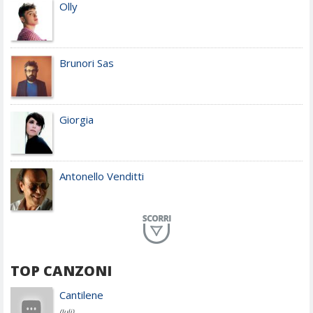
Olly
Brunori Sas
Giorgia
Antonello Venditti
Planet Funk
TOP CANZONI
Achille Lauro
Cantilene
(Juli)