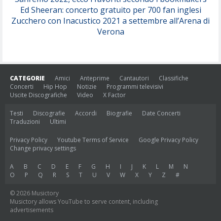
Ed Sheeran: concerto gratuito per 700 fan inglesi
Zucchero con Inacustico 2021 a settembre all’Arena di
Verona
CATEGORIE
Amici
Anteprime
Cantautori
Classifiche
Concerti
Hip Hop
Notizie
Programmi televisivi
Uscite Discografiche
Video
X Factor
Testi
Discografie
Accordi
Biografie
Date Concerti
Traduzioni
Ultimi
Privacy Policy
Youtube Terms of Service
Google Privacy Policy
Change privacy settings
A
B
C
D
E
F
G
H
I
J
K
L
M
N
O
P
Q
R
S
T
U
V
W
X
Y
Z
#
© 2026 Musictory
Musictory allows YouTube to serve content, including
advertisements