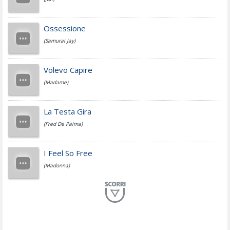
Cesare Cremonini
Ossessione
(Samurai Jay)
Jovanotti
Volevo Capire
(Madame)
Fedez
La Testa Gira
(Fred De Palma)
Simone Cristicchi
I Feel So Free
(Madonna)
Lucio Dalla
Al Mio Paese
(Serena Brancale)