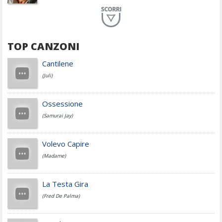
Planet Funk
TOP CANZONI
Achille Lauro
Cantilene
(Juli)
Cesare Cremonini
Ossessione
(Samurai Jay)
Jovanotti
Volevo Capire
(Madame)
Fedez
La Testa Gira
(Fred De Palma)
Simone Cristicchi