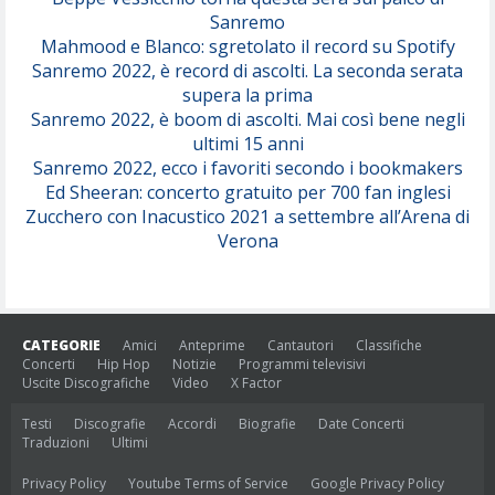
Sanremo
Mahmood e Blanco: sgretolato il record su Spotify
Sanremo 2022, è record di ascolti. La seconda serata
supera la prima
Sanremo 2022, è boom di ascolti. Mai così bene negli
ultimi 15 anni
Sanremo 2022, ecco i favoriti secondo i bookmakers
Ed Sheeran: concerto gratuito per 700 fan inglesi
Zucchero con Inacustico 2021 a settembre all’Arena di
Verona
CATEGORIE
Amici
Anteprime
Cantautori
Classifiche
Concerti
Hip Hop
Notizie
Programmi televisivi
Uscite Discografiche
Video
X Factor
Testi
Discografie
Accordi
Biografie
Date Concerti
Traduzioni
Ultimi
Privacy Policy
Youtube Terms of Service
Google Privacy Policy