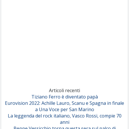
Nothing But Thieves
Per Sempre Si
(Sal da Vinci)
Pinguini Tattici Nucleari
Canzone Estiva
(Annalisa Scarrone)
Rose Villain
Comuni Immortali
(Achille Lauro)
Marracash
So Easy (To Fall In Love)
(Olivia Dean)
Articoli recenti
Tiziano Ferro è diventato papà
Eurovision 2022: Achille Lauro, Scanu e Spagna in finale
Serenamente
a Una Voce per San Marino
(Juli)
La leggenda del rock italiano, Vasco Rossi, compie 70
anni
Beppe Vessicchio torna questa sera sul palco di