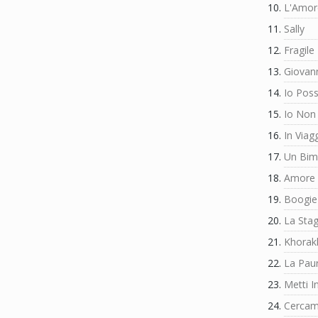
L'Amor
Sally
Fragile
Giovan
Io Poss
Io Non
In Viag
Un Bim
Amore 
Boogie
La Sta
Khorak
La Pau
Metti I
Cercam