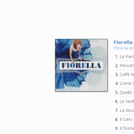
Fiorella
Clicca su un
Le Par
Pescat
Caffè N
Come S
Quello
Le Not
La Gio
Il Cielo
Il Fium