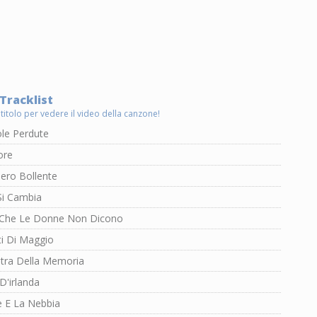
 Tracklist
 titolo per vedere il video della canzone!
ole Perdute
ore
ero Bollente
i Cambia
 Che Le Donne Non Dicono
ti Di Maggio
stra Della Memoria
 D'irlanda
e E La Nebbia