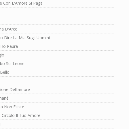
e Con L'Amore Si Paga
na D'Arco
o Dire La Mia Sugli Uomini
 Ho Paura
gio
bo Sul Leone
Bello
gione Dell'amore
hanè
ra Non Esiste
n Circolo Il Tuo Amore
i