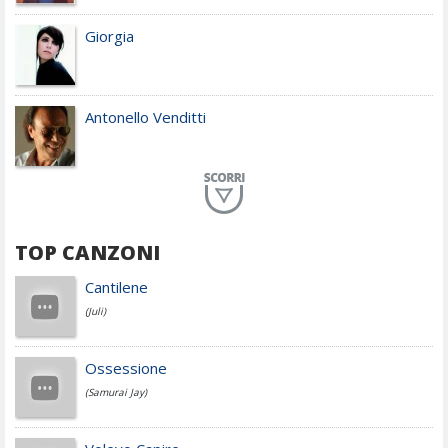
Giorgia
Antonello Venditti
Planet Funk
TOP CANZONI
Achille Lauro
Cantilene
(Juli)
Cesare Cremonini
Ossessione
(Samurai Jay)
Jovanotti