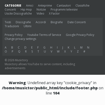
CATEGORIE
Amici
Anteprime
Cantautori
Classifiche
Concerti
Hip Hop
Notizie
Programmi televisivi
Uscite Discografiche
Video
X Factor
Testi
Discografie
Accordi
Biografie
Date Concerti
Traduzioni
Ultimi
Privacy Policy
Youtube Terms of Service
Google Privacy Policy
Change privacy settings
A
B
C
D
E
F
G
H
I
J
K
L
M
N
O
P
Q
R
S
T
U
V
W
X
Y
Z
#
© 2026 Musictory
Musictory allows YouTube to serve content, including
advertisements
Warning
: Undefined array key "cookie_privacy" in
/home/musictor/public_html/include/footer.php
on
line
104