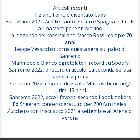
(Olivia Dean)
Articoli recenti
Tiziano Ferro è diventato papà
Eurovision 2022: Achille Lauro, Scanu e Spagna in finale
Serenamente
a Una Voce per San Marino
(Juli)
La leggenda del rock italiano, Vasco Rossi, compie 70
anni
Beppe Vessicchio torna questa sera sul palco di
Sanremo
Mahmood e Blanco: sgretolato il record su Spotify
Sanremo 2022, è record di ascolti. La seconda serata
supera la prima
Sanremo 2022, è boom di ascolti. Mai così bene negli
ultimi 15 anni
Sanremo 2022, ecco i favoriti secondo i bookmakers
Ed Sheeran: concerto gratuito per 700 fan inglesi
Zucchero con Inacustico 2021 a settembre all’Arena di
Verona