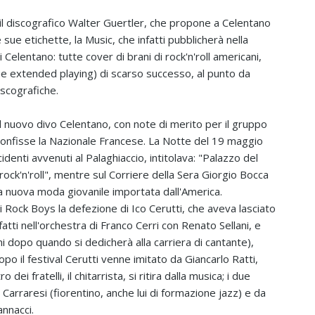
e il discografico Walter Guertler, che propone a Celentano
sue etichette, la Music, che infatti pubblicherà nella
 Celentano: tutte cover di brani di rock'n'roll americani,
 due extended playing) di scarso successo, al punto da
iscografiche.
el nuovo divo Celentano, con note di merito per il gruppo
onfisse la Nazionale Francese. La Notte del 19 maggio
identi avvenuti al Palaghiaccio, intitolava: "Palazzo del
ock'n'roll", mentre sul Corriere della Sera Giorgio Bocca
la nuova moda giovanile importata dall'America.
ei Rock Boys la defezione di Ico Cerutti, che aveva lasciato
fatti nell'orchestra di Franco Cerri con Renato Sellani, e
i dopo quando si dedicherà alla carriera di cantante),
po il festival Cerutti venne imitato da Giancarlo Ratti,
dei fratelli, il chitarrista, si ritira dalla musica; i due
 Carraresi (fiorentino, anche lui di formazione jazz) e da
annacci.