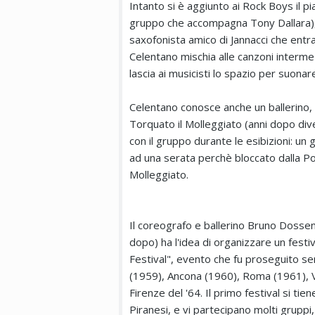
Intanto si è aggiunto ai Rock Boys il p
gruppo che accompagna Tony Dallara), 
saxofonista amico di Jannacci che entra
Celentano mischia alle canzoni intermezz
lascia ai musicisti lo spazio per suonar
Celentano conosce anche un ballerino, A
Torquato il Molleggiato (anni dopo di
con il gruppo durante le esibizioni: un
ad una serata perchè bloccato dalla Poli
Molleggiato.
Il coreografo e ballerino Bruno Dossen
dopo) ha l'idea di organizzare un festiv
Festival", evento che fu proseguito s
(1959), Ancona (1960), Roma (1961), V
Firenze del '64. Il primo festival si tie
Piranesi, e vi partecipano molti gruppi,