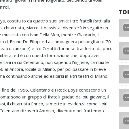
 altri giovani) rimane folgorato, decidendo di voler
'roll.
TO
, costituito da quattro suoi amici: i tre fratelli Ratti alla
o, chitarrista, Marco, il bassista, diventerà in seguito un
 musicista con Ivan Della Mea, mentre Giancarlo, il
po di Bruno De Filippi ed accompagnerà poi negli anni '70
teatro canzone) e Ico Cerutti (torinese trasferito da poco
 chitarra, ed è con questa formazione che, dopo aver
ericani (a cui Celentano, non sapendo l'inglese, cambia le
 all'Ancora, locale di Milano, per poi passare in breve
 continuando anche ad esibirsi in altri teatri di Milano.
lla fine del 1956, Celentano e i Rock Boys conoscono un
oma: sono un gruppo di fratelli guidati dal più giovane, il
i, il chitarrista Enrico, si mette in evidenza come il più
 Celentano ritroverà Antonio, diventato nel frattempo