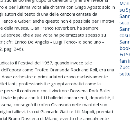
to suonando nel gruppo di Celentano (mentre invece si
Mahm
o e per l'ultima volta alla chitarra con Ghigo Agosti; solo in
su S
li autori del testo di una delle canzoni cantate da
Sanr
so Tenco e Gaber: anche questo non è possibile per i motivi
seco
tore della musica, Gian Franco Reverberi, ha sempre
Sanr
o Calabrese, che a sua volta ha polemizzato spesso su
così
Sanr
 cfr.: Enrico De Angelis - Luigi Tenco-Io sono uno -
boo
2, pag. 246).
Ed S
fan i
dicato il Festival del 1957, quando invece tale
Zucc
ti dell'epoca come Trofeo Oransoda Rock and Roll, era una
sett
co, dove orchestre e primi urlatori erano esclusivamente
dilettanti, professionisti e gruppi acrobatici come la
le perse il confronto con il vincitore Dossena Rock Ballet.
inale in pista con tutti i ballerini concorrenti, dopodichè, il
sena, consegnò il trofeo Oransoda nelle mani del suo
liori allievi, tra cui Giancarlo Gatti e Lilli Napoli, premiati
ial Bruno Dossena di Milano, evento che annualmente