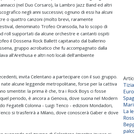
Jannacci (nel Duo Corsaro), la Lambro Jazz Band ed altri
scografico negli anni successivi; ognuno di essi ha alcuni
tre o quattro canzoni (molto brevi, raramente
l festival, denominato Trofeo Oransoda, ha lo scopo di
and roll supportati da alcune orchestre e cantanti ospiti
rofeo il Dossena Rock Ballett capitanato dal ballerino
ssena, gruppo acrobatico che fu accompagnato dalla
a all'Arethusa e altri noti locali dell'ambiente
cedenti, invita Celentano a partecipare con il suo gruppo.
Artic
 nate alcune leggende metropolitane, forse per la cattiva
Tizi
no smentite: la prima è che, tra i Rock Boys ci fosse
Euro
Spag
n quel periodo, è ancora a Genova, dove suona nel Modern
Mar
Aldo Fegatelli Colonna - Luigi Tenco - edizioni Mondadori,
La l
Tenco si trasferirà a Milano, dove conoscerà Gaber e dove
Ross
Bepp
palc