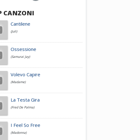
P CANZONI
Achille Lauro
Cantilene
(Juli)
Cesare Cremonini
Ossessione
(Samurai Jay)
Jovanotti
Volevo Capire
(Madame)
Fedez
La Testa Gira
(Fred De Palma)
Simone Cristicchi
I Feel So Free
(Madonna)