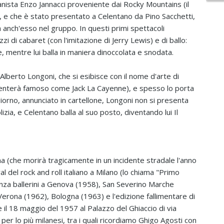
ianista Enzo Jannacci proveniente dai Rocky Mountains (il
e che è stato presentato a Celentano da Pino Sacchetti,
 anch'esso nel gruppo. In questi primi spettacoli
i di cabaret (con l'imitazione di Jerry Lewis) e di ballo:
e, mentre lui balla in maniera dinoccolata e snodata.
lberto Longoni, che si esibisce con il nome d'arte di
venterà famoso come Jack La Cayenne), e spesso lo porta
 giorno, annunciato in cartellone, Longoni non si presenta
zia, e Celentano balla al suo posto, diventando lui Il
a (che morirà tragicamente in un incidente stradale l'anno
al del rock and roll italiano a Milano (lo chiama "Primo
enza ballerini a Genova (1958), San Severino Marche
erona (1962), Bologna (1963) e l'edizione fallimentare di
ne il 18 maggio del 1957 al Palazzo del Ghiaccio di via
 per lo più milanesi, tra i quali ricordiamo Ghigo Agosti con