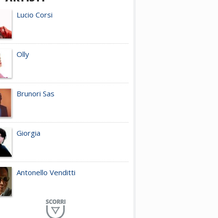
Lucio Corsi
Olly
Brunori Sas
Giorgia
Antonello Venditti
Planet Funk