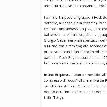
complesso, i Comets, e Celentano (come
anche lui diventare un cantante di rock'n
Forma di lì a poco un gruppo, i Rock Boys
batteria, al basso e alla chitarra (Franc
celebre contrabbassista jazz, oltre che
batterista, entrerà in seguito nel grup
Giorgio Gaber nei primi spettacoli del 
a Milano con la famiglia) alla seconda
preparato alcuni brani di rock'n'roll am
parole), i Rock Boys debuttano nel 1956
tempo al Santa Tecla, molto più noto, ma
In uno di questi, il teatro Smeraldo, a
complesso di rock'n'roll che arriva da R
quindicenne Antonio Ciacci, ed uno di ess
dotato di tecnica musicale (anni dopo,
Little Tony).