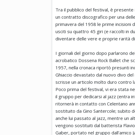
Tra il pubblico del festival, è present
un contratto discografico per una delle 
primavera del 1958 le prime incisioni di
usciti su quattro 45 giri (e raccolti in
diventare delle vere e proprie rarità d
I giornali del giorno dopo parlarono d
acrobatico Dossena Rock Ballet che sc
1957, nella cronaca riportò presunti inc
Ghiaccio devastato dal nuovo divo del r
scrisse un articolo molto duro contro 
Poco prima del festival, vi era stata n
il gruppo per dedicarsi al jazz (entra in
ritornerà in contatto con Celentano ann
sostituito da Gino Santercole; subito do
anche lui passato al jazz, mentre un altro 
vengono sostituiti dal batterista Flavio
Gaber, portato nel gruppo dall'amico J