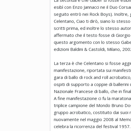
La seconda è che Gaber si fosse esibi
esibì con Enzo Jannacci ne il Duo Corsar
seguito entrò nei Rock Boys). Inoltre, g
Celentano, Ciao ti dirò, siano lo stes
scritti prima, ed inoltre lo stesso au
affermato che il testo fosse di Giorgi
questo argomento con lo stesso Gaber (
edizioni Baldini & Castoldi, Milano, 200
La terza è che Celentano si fosse aggiu
manifestazione, riportata sui manifes
gara di ballo di rock and roll acrobati
ospiti di supporto a coppie di ballerini 
Nazionale Francese di ballo, che in fina
A fine manifestazione ci fu la maratona f
triplice campione del Mondo Bruno Dos
gruppo acrobatico, costituito dai suoi mig
nuovamente nel maggio 2008 al Memor
celebra la ricorrenza del festival 1957.