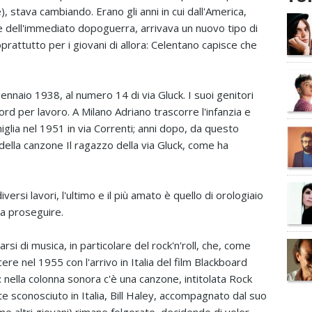
 stava cambiando. Erano gli anni in cui dall'America,
 dell'immediato dopoguerra, arrivava un nuovo tipo di
rattutto per i giovani di allora: Celentano capisce che
ennaio 1938, al numero 14 di via Gluck. I suoi genitori
nord per lavoro. A Milano Adriano trascorre l'infanzia e
iglia nel 1951 in via Correnti; anni dopo, da questo
 della canzone Il ragazzo della via Gluck, come ha
iversi lavori, l'ultimo e il più amato è quello di orologiaio
 a proseguire.
rsi di musica, in particolare del rock'n'roll, che, come
oscere nel 1955 con l'arrivo in Italia del film Blackboard
za: nella colonna sonora c'è una canzone, intitolata Rock
e sconosciuto in Italia, Bill Haley, accompagnato dal suo