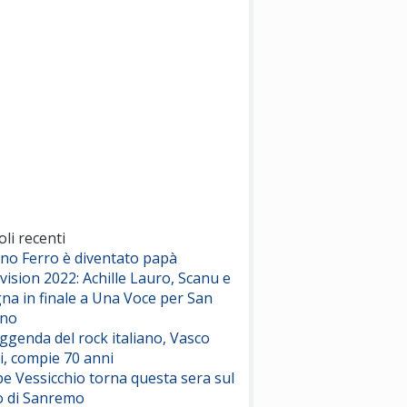
(Sal da Vinci)
Pinguini Tattici Nucleari
Canzone Estiva
(Annalisa Scarrone)
Rose Villain
Comuni Immortali
(Achille Lauro)
Marracash
So Easy (To Fall In Love)
(Olivia Dean)
oli recenti
ano Ferro è diventato papà
vision 2022: Achille Lauro, Scanu e
Serenamente
na in finale a Una Voce per San
(Juli)
ino
eggenda del rock italiano, Vasco
i, compie 70 anni
e Vessicchio torna questa sera sul
o di Sanremo