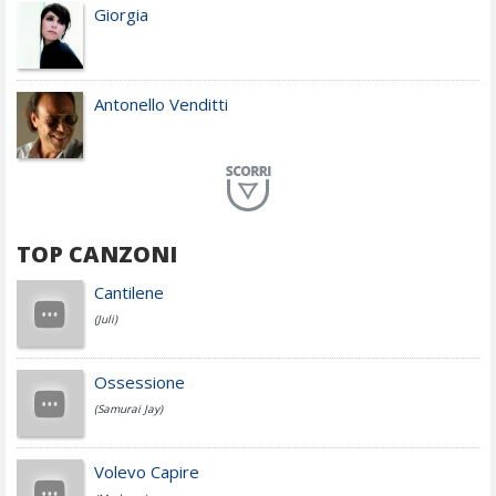
Giorgia
Antonello Venditti
Planet Funk
TOP CANZONI
Achille Lauro
Cantilene
(Juli)
Cesare Cremonini
Ossessione
(Samurai Jay)
Jovanotti
Volevo Capire