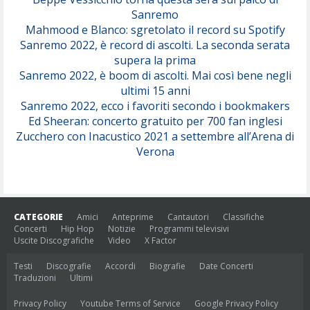
Sanremo
Mahmood e Blanco: sgretolato il record su Spotify
Sanremo 2022, è record di ascolti. La seconda serata
supera la prima
Sanremo 2022, è boom di ascolti. Mai così bene negli
ultimi 15 anni
Sanremo 2022, ecco i favoriti secondo i bookmakers
Ed Sheeran: concerto gratuito per 700 fan inglesi
Zucchero con Inacustico 2021 a settembre all’Arena di
Verona
CATEGORIE
Amici
Anteprime
Cantautori
Classifiche
Concerti
Hip Hop
Notizie
Programmi televisivi
Uscite Discografiche
Video
X Factor
Testi
Discografie
Accordi
Biografie
Date Concerti
Traduzioni
Ultimi
Privacy Policy
Youtube Terms of Service
Google Privacy Policy