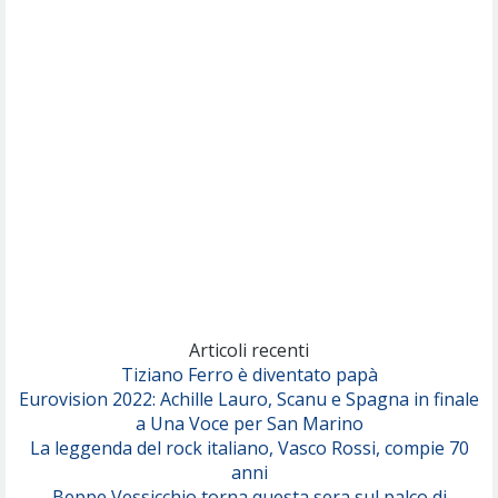
Nothing But Thieves
Per Sempre Si
(Sal da Vinci)
Pinguini Tattici Nucleari
Canzone Estiva
(Annalisa Scarrone)
Rose Villain
Comuni Immortali
(Achille Lauro)
Marracash
So Easy (To Fall In Love)
(Olivia Dean)
Articoli recenti
Tiziano Ferro è diventato papà
Eurovision 2022: Achille Lauro, Scanu e Spagna in finale
Serenamente
a Una Voce per San Marino
(Juli)
La leggenda del rock italiano, Vasco Rossi, compie 70
anni
Beppe Vessicchio torna questa sera sul palco di