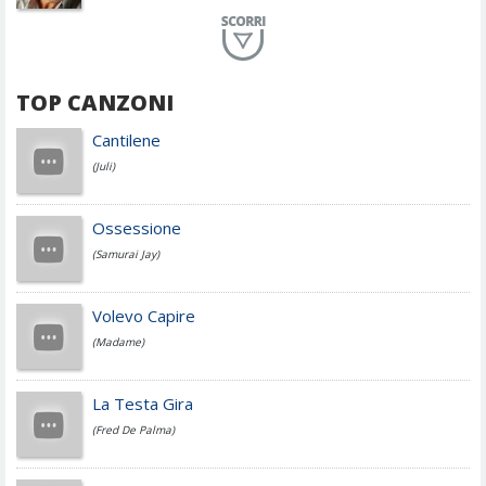
Planet Funk
TOP CANZONI
Achille Lauro
Cantilene
(Juli)
Cesare Cremonini
Ossessione
(Samurai Jay)
Jovanotti
Volevo Capire
(Madame)
Fedez
La Testa Gira
(Fred De Palma)
Simone Cristicchi