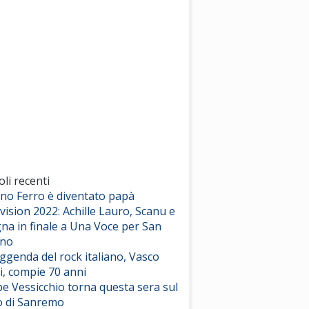
(Sal da Vinci)
Pinguini Tattici Nucleari
Canzone Estiva
(Annalisa Scarrone)
Rose Villain
Comuni Immortali
(Achille Lauro)
Marracash
So Easy (To Fall In Love)
(Olivia Dean)
oli recenti
ano Ferro è diventato papà
vision 2022: Achille Lauro, Scanu e
Serenamente
na in finale a Una Voce per San
(Juli)
ino
eggenda del rock italiano, Vasco
i, compie 70 anni
e Vessicchio torna questa sera sul
o di Sanremo