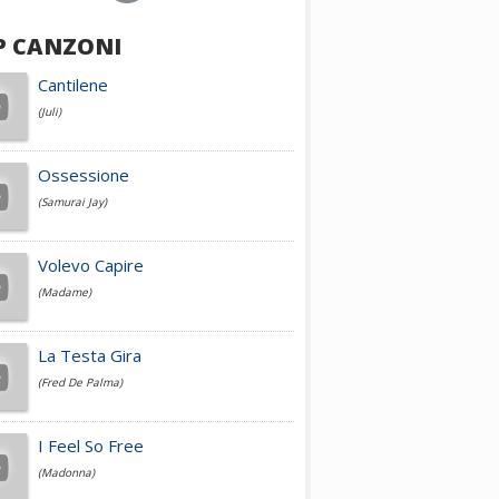
P CANZONI
Achille Lauro
Cantilene
(Juli)
Cesare Cremonini
Ossessione
(Samurai Jay)
Jovanotti
Volevo Capire
(Madame)
Fedez
La Testa Gira
(Fred De Palma)
Simone Cristicchi
I Feel So Free
(Madonna)