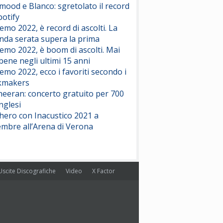
ood e Blanco: sgretolato il record
potify
emo 2022, è record di ascolti. La
nda serata supera la prima
emo 2022, è boom di ascolti. Mai
 bene negli ultimi 15 anni
emo 2022, ecco i favoriti secondo i
kmakers
heeran: concerto gratuito per 700
nglesi
hero con Inacustico 2021 a
embre all’Arena di Verona
Uscite Discografiche
Video
X Factor