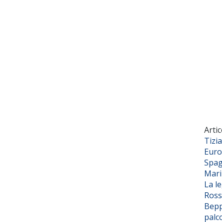
Artic
Tizi
Euro
Spag
Mar
La l
Ross
Bepp
palc