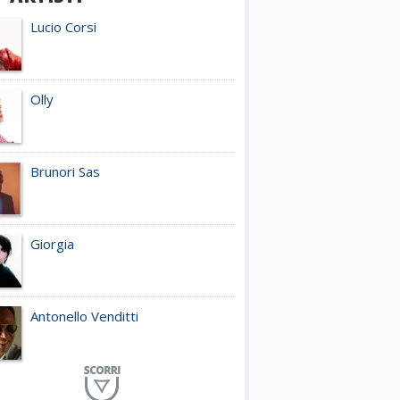
Lucio Corsi
Olly
Brunori Sas
Giorgia
Antonello Venditti
Planet Funk