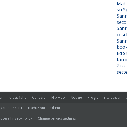
Mahm
su S
Sanr
seco
Sanr
così
Sanr
boo
Ed S
fan i
Zucc
sett
ori
Classifiche
Concerti
Hip Hop
Notizie
Programmi televisivi
Date Concerti
Traduzioni
Ultimi
oogle Privacy Policy
Change privacy settings