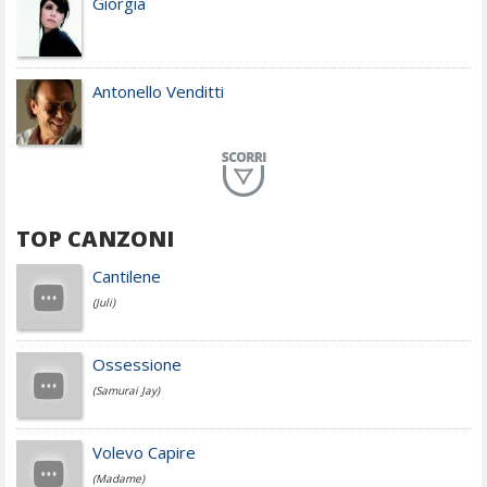
Giorgia
Antonello Venditti
Planet Funk
TOP CANZONI
Achille Lauro
Cantilene
(Juli)
Cesare Cremonini
Ossessione
(Samurai Jay)
Jovanotti
Volevo Capire
(Madame)