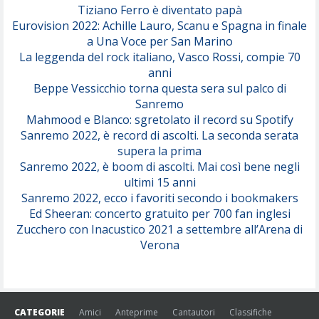
Tiziano Ferro è diventato papà
Eurovision 2022: Achille Lauro, Scanu e Spagna in finale
Serenamente
a Una Voce per San Marino
(Juli)
La leggenda del rock italiano, Vasco Rossi, compie 70
anni
Beppe Vessicchio torna questa sera sul palco di
Sanremo
Mahmood e Blanco: sgretolato il record su Spotify
Sanremo 2022, è record di ascolti. La seconda serata
supera la prima
Sanremo 2022, è boom di ascolti. Mai così bene negli
ultimi 15 anni
Sanremo 2022, ecco i favoriti secondo i bookmakers
Ed Sheeran: concerto gratuito per 700 fan inglesi
Zucchero con Inacustico 2021 a settembre all’Arena di
Verona
CATEGORIE
Amici
Anteprime
Cantautori
Classifiche