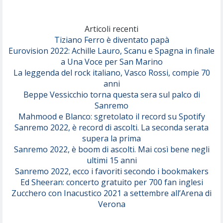
Marracash
So Easy (To Fall In Love)
(Olivia Dean)
Articoli recenti
Tiziano Ferro è diventato papà
Eurovision 2022: Achille Lauro, Scanu e Spagna in finale
Serenamente
a Una Voce per San Marino
(Juli)
La leggenda del rock italiano, Vasco Rossi, compie 70
anni
Beppe Vessicchio torna questa sera sul palco di
Sanremo
Mahmood e Blanco: sgretolato il record su Spotify
Sanremo 2022, è record di ascolti. La seconda serata
supera la prima
Sanremo 2022, è boom di ascolti. Mai così bene negli
ultimi 15 anni
Sanremo 2022, ecco i favoriti secondo i bookmakers
Ed Sheeran: concerto gratuito per 700 fan inglesi
Zucchero con Inacustico 2021 a settembre all’Arena di
Verona