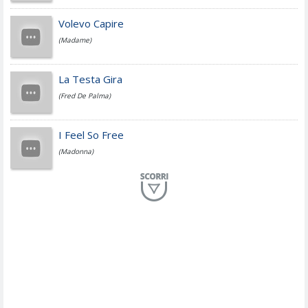
Jovanotti
Volevo Capire
(Madame)
Fedez
La Testa Gira
(Fred De Palma)
Simone Cristicchi
I Feel So Free
(Madonna)
Lucio Dalla
Al Mio Paese
(Serena Brancale)
ModÃ
Free To Love
(Duran Duran)
Marco Masini
Let Me Be