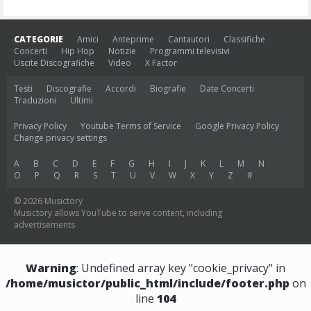
CATEGORIE
Amici
Anteprime
Cantautori
Classifiche
Concerti
Hip Hop
Notizie
Programmi televisivi
Uscite Discografiche
Video
X Factor
Testi
Discografie
Accordi
Biografie
Date Concerti
Traduzioni
Ultimi
Privacy Policy
Youtube Terms of Service
Google Privacy Policy
Change privacy settings
A
B
C
D
E
F
G
H
I
J
K
L
M
N
O
P
Q
R
S
T
U
V
W
X
Y
Z
#
© 2026 Musictory
Musictory allows YouTube to serve content, including
advertisements
Warning
: Undefined array key "cookie_privacy" in
/home/musictor/public_html/include/footer.php
on
line
104