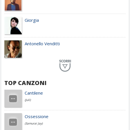
Giorgia
Antonello Venditti
Planet Funk
TOP CANZONI
Achille Lauro
Cantilene
(Juli)
Cesare Cremonini
Ossessione
(Samurai Jay)