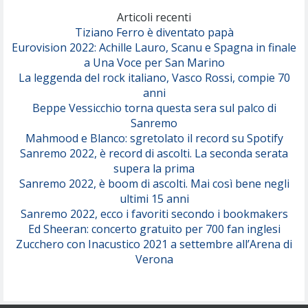
(Olivia Dean)
Articoli recenti
Tiziano Ferro è diventato papà
Eurovision 2022: Achille Lauro, Scanu e Spagna in finale
Serenamente
a Una Voce per San Marino
(Juli)
La leggenda del rock italiano, Vasco Rossi, compie 70
anni
Beppe Vessicchio torna questa sera sul palco di
Sanremo
Mahmood e Blanco: sgretolato il record su Spotify
Sanremo 2022, è record di ascolti. La seconda serata
supera la prima
Sanremo 2022, è boom di ascolti. Mai così bene negli
ultimi 15 anni
Sanremo 2022, ecco i favoriti secondo i bookmakers
Ed Sheeran: concerto gratuito per 700 fan inglesi
Zucchero con Inacustico 2021 a settembre all’Arena di
Verona