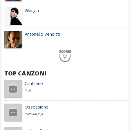
Giorgia
Antonello Venditti
Planet Funk
TOP CANZONI
Achille Lauro
Cantilene
(Juli)
Cesare Cremonini
Ossessione
(Samurai Jay)
Jovanotti