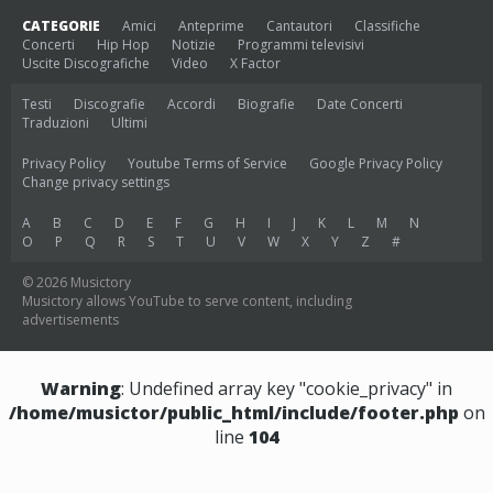
CATEGORIE
Amici
Anteprime
Cantautori
Classifiche
Concerti
Hip Hop
Notizie
Programmi televisivi
Uscite Discografiche
Video
X Factor
Testi
Discografie
Accordi
Biografie
Date Concerti
Traduzioni
Ultimi
Privacy Policy
Youtube Terms of Service
Google Privacy Policy
Change privacy settings
A
B
C
D
E
F
G
H
I
J
K
L
M
N
O
P
Q
R
S
T
U
V
W
X
Y
Z
#
© 2026 Musictory
Musictory allows YouTube to serve content, including
advertisements
Warning
: Undefined array key "cookie_privacy" in
/home/musictor/public_html/include/footer.php
on
line
104