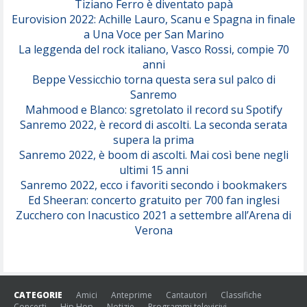
Tiziano Ferro è diventato papà
Eurovision 2022: Achille Lauro, Scanu e Spagna in finale
Serenamente
a Una Voce per San Marino
(Juli)
La leggenda del rock italiano, Vasco Rossi, compie 70
anni
Beppe Vessicchio torna questa sera sul palco di
Sanremo
Mahmood e Blanco: sgretolato il record su Spotify
Sanremo 2022, è record di ascolti. La seconda serata
supera la prima
Sanremo 2022, è boom di ascolti. Mai così bene negli
ultimi 15 anni
Sanremo 2022, ecco i favoriti secondo i bookmakers
Ed Sheeran: concerto gratuito per 700 fan inglesi
Zucchero con Inacustico 2021 a settembre all’Arena di
Verona
CATEGORIE
Amici
Anteprime
Cantautori
Classifiche
Concerti
Hip Hop
Notizie
Programmi televisivi