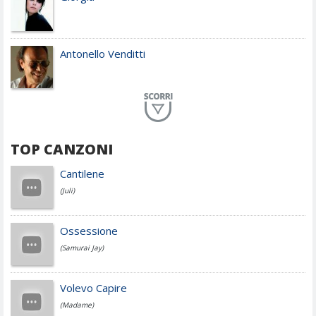
Antonello Venditti
Planet Funk
TOP CANZONI
Achille Lauro
Cantilene
(Juli)
Cesare Cremonini
Ossessione
(Samurai Jay)
Jovanotti
Volevo Capire
(Madame)