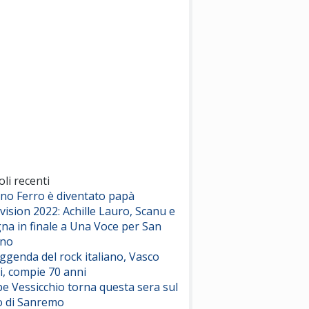
(Sal da Vinci)
Pinguini Tattici Nucleari
Canzone Estiva
(Annalisa Scarrone)
Rose Villain
Comuni Immortali
(Achille Lauro)
Marracash
So Easy (To Fall In Love)
(Olivia Dean)
oli recenti
ano Ferro è diventato papà
vision 2022: Achille Lauro, Scanu e
Serenamente
na in finale a Una Voce per San
(Juli)
ino
eggenda del rock italiano, Vasco
i, compie 70 anni
e Vessicchio torna questa sera sul
o di Sanremo