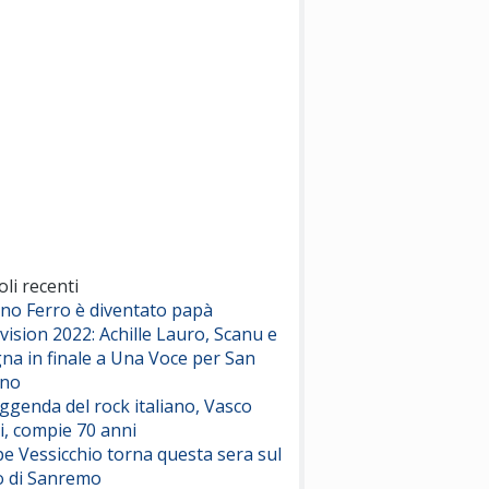
(Sal da Vinci)
Pinguini Tattici Nucleari
Canzone Estiva
(Annalisa Scarrone)
Rose Villain
Comuni Immortali
(Achille Lauro)
Marracash
So Easy (To Fall In Love)
(Olivia Dean)
oli recenti
ano Ferro è diventato papà
vision 2022: Achille Lauro, Scanu e
Serenamente
na in finale a Una Voce per San
(Juli)
ino
eggenda del rock italiano, Vasco
i, compie 70 anni
e Vessicchio torna questa sera sul
o di Sanremo