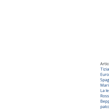
Artic
Tizi
Euro
Spag
Mar
La l
Ross
Bepp
palc