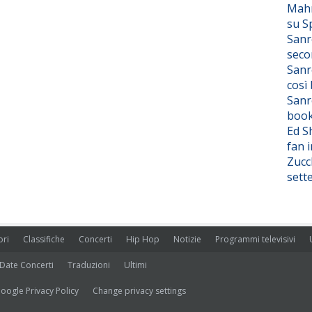
Mahm
su S
Sanr
seco
Sanr
così
Sanr
boo
Ed S
fan i
Zucc
sett
ori
Classifiche
Concerti
Hip Hop
Notizie
Programmi televisivi
Date Concerti
Traduzioni
Ultimi
oogle Privacy Policy
Change privacy settings