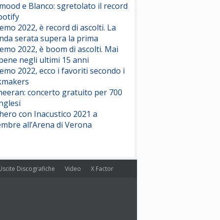
ood e Blanco: sgretolato il record
potify
emo 2022, è record di ascolti. La
nda serata supera la prima
emo 2022, è boom di ascolti. Mai
 bene negli ultimi 15 anni
emo 2022, ecco i favoriti secondo i
kmakers
heeran: concerto gratuito per 700
nglesi
hero con Inacustico 2021 a
embre all’Arena di Verona
Uscite Discografiche
Video
X Factor