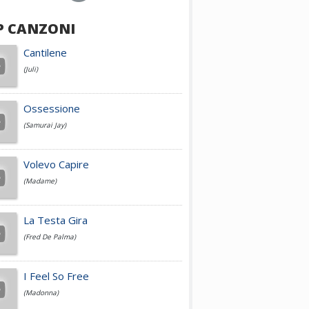
P CANZONI
Achille Lauro
Cantilene
(Juli)
Cesare Cremonini
Ossessione
(Samurai Jay)
Jovanotti
Volevo Capire
(Madame)
Fedez
La Testa Gira
(Fred De Palma)
Simone Cristicchi
I Feel So Free
(Madonna)