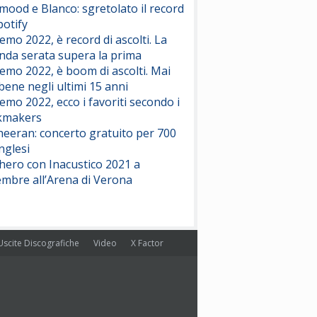
ood e Blanco: sgretolato il record
potify
emo 2022, è record di ascolti. La
nda serata supera la prima
emo 2022, è boom di ascolti. Mai
 bene negli ultimi 15 anni
emo 2022, ecco i favoriti secondo i
kmakers
heeran: concerto gratuito per 700
nglesi
hero con Inacustico 2021 a
embre all’Arena di Verona
Uscite Discografiche
Video
X Factor