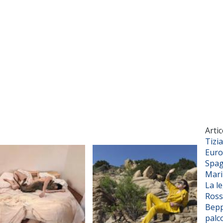
Artic
Tizi
Euro
Spag
Mar
La l
Ross
Bepp
palc