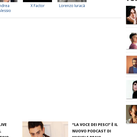
ndrea
X Factor
Lorenzo Iuracà
Alessio
LIVE
“LA VOCE DEI PESCI” È IL
L
NUOVO PODCAST DI