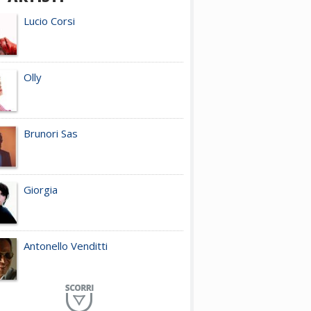
Lucio Corsi
Olly
Brunori Sas
Giorgia
Antonello Venditti
Planet Funk