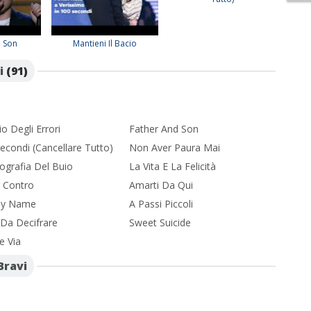
d Son
Mantieni Il Bacio
i
(91)
rio Degli Errori
Father And Son
econdi (Cancellare Tutto)
Non Aver Paura Mai
ografia Del Buio
La Vita E La Felicità
e Contro
Amarti Da Qui
My Name
A Passi Piccoli
 Da Decifrare
Sweet Suicide
e Via
Bravi