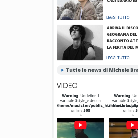
CALENDARIO ES
LEGGI TUTTO
ARRIVA IL DISCO
GEOGRAFIA DEL
RACCONTO ATT
LA FERITA DEL
MICHELE BRAVI
LEGGI TUTTO
Tutte le news di Michele Br
VIDEO
Warning
: Undefined
Warning
: Un
variable $style_video in
variable $style
/home/musictor/public_html/artista.ph
/home/musicto
on line
508
on line
5
>
>