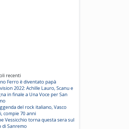
(Sal da Vinci)
Pinguini Tattici Nucleari
Canzone Estiva
(Annalisa Scarrone)
Rose Villain
Comuni Immortali
(Achille Lauro)
Marracash
So Easy (To Fall In Love)
(Olivia Dean)
oli recenti
ano Ferro è diventato papà
vision 2022: Achille Lauro, Scanu e
Serenamente
na in finale a Una Voce per San
(Juli)
ino
eggenda del rock italiano, Vasco
i, compie 70 anni
e Vessicchio torna questa sera sul
o di Sanremo