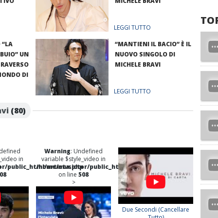
TIVO
MICHELE BRAVI
TO
LEGGI TUTTO
 “LA
“MANTIENI IL BACIO” È IL
 BUIO” UN
NUOVO SINGOLO DI
RAVERSO
MICHELE BRAVI
 MONDO DI
LEGGI TUTTO
avi
(80)
defined
Warning
: Undefined
_video in
variable $style_video in
p
r/public_html/artista.php
/home/musictor/public_html/artista.php
08
on line
508
>
Due Secondi (Cancellare
Tutto)