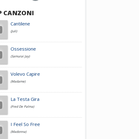
P CANZONI
Achille Lauro
Cantilene
(Juli)
Cesare Cremonini
Ossessione
(Samurai Jay)
Jovanotti
Volevo Capire
(Madame)
Fedez
La Testa Gira
(Fred De Palma)
Simone Cristicchi
I Feel So Free
(Madonna)