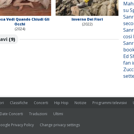
Mahm
su S
Sanr
sa Vedi Quando Chiudi Gli
Inverno Dei Fiori
seco
Occhi
(2022)
(2024)
Sanr
così
ravi
(9)
Sanr
boo
Ed S
fan i
Zucc
sett
ori
Classifiche
Concerti
Hip Hop
Notizie
Programmi televisivi
Date Concerti
Traduzioni
Ultimi
oogle Privacy Policy
Change privacy settings