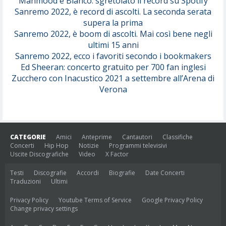
Mahmood e Blanco: sgretolato il record su Spotify
Sanremo 2022, è record di ascolti. La seconda serata
supera la prima
Sanremo 2022, è boom di ascolti. Mai così bene negli
ultimi 15 anni
Sanremo 2022, ecco i favoriti secondo i bookmakers
Ed Sheeran: concerto gratuito per 700 fan inglesi
Zucchero con Inacustico 2021 a settembre all’Arena di
Verona
CATEGORIE
Amici
Anteprime
Cantautori
Classifiche
Concerti
Hip Hop
Notizie
Programmi televisivi
Uscite Discografiche
Video
X Factor
Testi
Discografie
Accordi
Biografie
Date Concerti
Traduzioni
Ultimi
Privacy Policy
Youtube Terms of Service
Google Privacy Policy
Change privacy settings