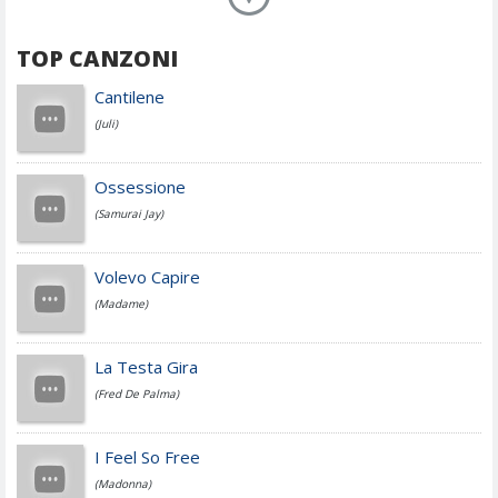
TOP CANZONI
Achille Lauro
Cantilene
(Juli)
Cesare Cremonini
Ossessione
(Samurai Jay)
Jovanotti
Volevo Capire
(Madame)
Fedez
La Testa Gira
(Fred De Palma)
Simone Cristicchi
I Feel So Free
(Madonna)