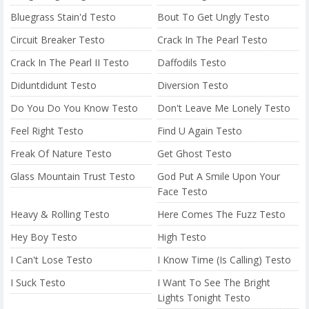
Bluegrass Stain'd Testo
Bout To Get Ungly Testo
Circuit Breaker Testo
Crack In The Pearl Testo
Crack In The Pearl II Testo
Daffodils Testo
Diduntdidunt Testo
Diversion Testo
Do You Do You Know Testo
Don't Leave Me Lonely Testo
Feel Right Testo
Find U Again Testo
Freak Of Nature Testo
Get Ghost Testo
Glass Mountain Trust Testo
God Put A Smile Upon Your
Face Testo
Heavy & Rolling Testo
Here Comes The Fuzz Testo
Hey Boy Testo
High Testo
I Can't Lose Testo
I Know Time (Is Calling) Testo
I Suck Testo
I Want To See The Bright
Lights Tonight Testo