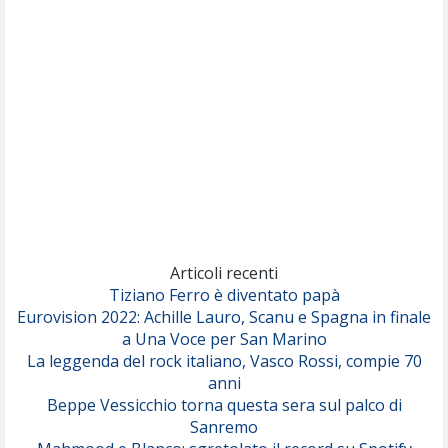
Per Sempre Si
(Sal da Vinci)
Pinguini Tattici Nucleari
Canzone Estiva
(Annalisa Scarrone)
Rose Villain
Comuni Immortali
(Achille Lauro)
Marracash
So Easy (To Fall In Love)
(Olivia Dean)
Articoli recenti
Tiziano Ferro è diventato papà
Eurovision 2022: Achille Lauro, Scanu e Spagna in finale
Serenamente
a Una Voce per San Marino
(Juli)
La leggenda del rock italiano, Vasco Rossi, compie 70
anni
Beppe Vessicchio torna questa sera sul palco di
Sanremo