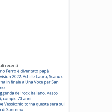
(Sal da Vinci)
Pinguini Tattici Nucleari
Canzone Estiva
(Annalisa Scarrone)
Rose Villain
Comuni Immortali
(Achille Lauro)
Marracash
So Easy (To Fall In Love)
(Olivia Dean)
oli recenti
ano Ferro è diventato papà
vision 2022: Achille Lauro, Scanu e
Serenamente
na in finale a Una Voce per San
(Juli)
ino
eggenda del rock italiano, Vasco
i, compie 70 anni
e Vessicchio torna questa sera sul
o di Sanremo