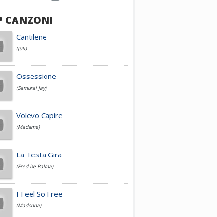
P CANZONI
Achille Lauro
Cantilene
(Juli)
Cesare Cremonini
Ossessione
(Samurai Jay)
Jovanotti
Volevo Capire
(Madame)
Fedez
La Testa Gira
(Fred De Palma)
Simone Cristicchi
I Feel So Free
(Madonna)