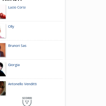
Lucio Corsi
Olly
Brunori Sas
Giorgia
Antonello Venditti
Planet Funk