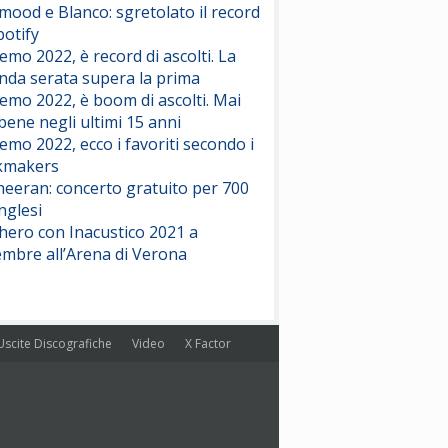
ood e Blanco: sgretolato il record
potify
emo 2022, è record di ascolti. La
nda serata supera la prima
emo 2022, è boom di ascolti. Mai
 bene negli ultimi 15 anni
emo 2022, ecco i favoriti secondo i
kmakers
heeran: concerto gratuito per 700
nglesi
hero con Inacustico 2021 a
embre all’Arena di Verona
Uscite Discografiche
Video
X Factor