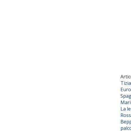
Artic
Tizi
Euro
Spag
Mar
La l
Ross
Bepp
palc