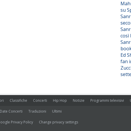
Mahm
su S
Sanr
seco
Sanr
così
Sanr
boo
Ed S
fan i
Zucc
sett
ori
Classifiche
Concerti
Hip Hop
Notizie
Programmi televisivi
Date Concerti
Traduzioni
Ultimi
oogle Privacy Policy
Change privacy settings