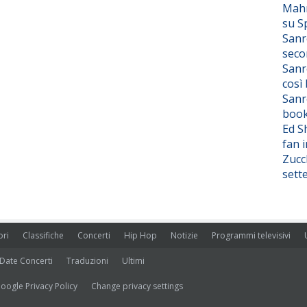
Mahm
su S
Sanr
seco
Sanr
così
Sanr
boo
Ed S
fan i
Zucc
sett
ori
Classifiche
Concerti
Hip Hop
Notizie
Programmi televisivi
Date Concerti
Traduzioni
Ultimi
oogle Privacy Policy
Change privacy settings