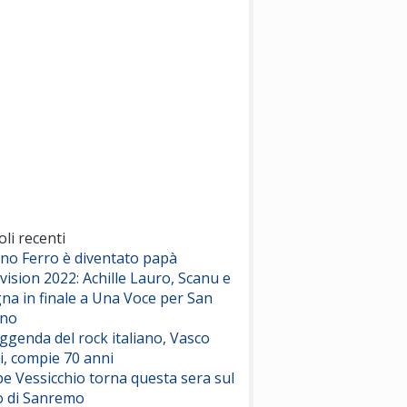
(Sal da Vinci)
Pinguini Tattici Nucleari
Canzone Estiva
(Annalisa Scarrone)
Rose Villain
Comuni Immortali
(Achille Lauro)
Marracash
So Easy (To Fall In Love)
(Olivia Dean)
oli recenti
ano Ferro è diventato papà
vision 2022: Achille Lauro, Scanu e
Serenamente
na in finale a Una Voce per San
(Juli)
ino
eggenda del rock italiano, Vasco
i, compie 70 anni
e Vessicchio torna questa sera sul
o di Sanremo