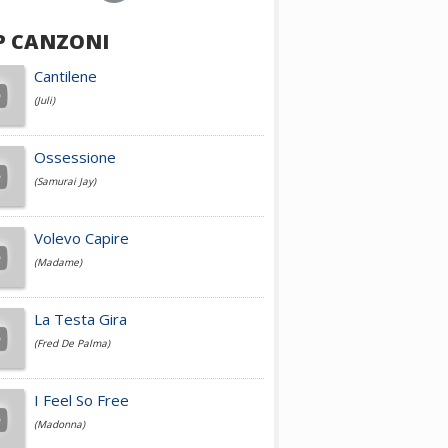
P CANZONI
Achille Lauro
Cantilene
(Juli)
Cesare Cremonini
Ossessione
(Samurai Jay)
Jovanotti
Volevo Capire
(Madame)
Fedez
La Testa Gira
(Fred De Palma)
Simone Cristicchi
I Feel So Free
(Madonna)