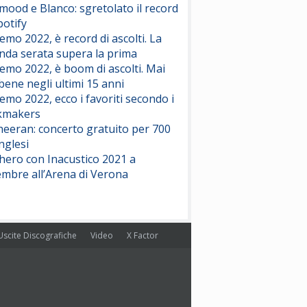
ood e Blanco: sgretolato il record
potify
emo 2022, è record di ascolti. La
nda serata supera la prima
emo 2022, è boom di ascolti. Mai
 bene negli ultimi 15 anni
emo 2022, ecco i favoriti secondo i
kmakers
heeran: concerto gratuito per 700
nglesi
hero con Inacustico 2021 a
embre all’Arena di Verona
Uscite Discografiche
Video
X Factor