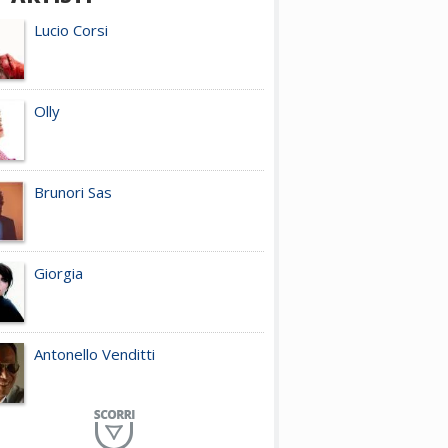
Lucio Corsi
Olly
Brunori Sas
Giorgia
Antonello Venditti
Planet Funk