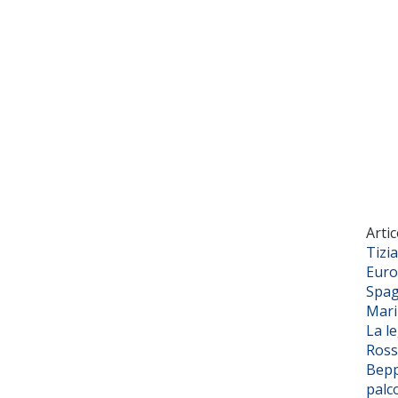
Artic
Tizi
Euro
Spag
Mar
La l
Ross
Bepp
palc