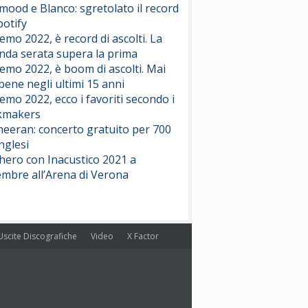
ood e Blanco: sgretolato il record
potify
emo 2022, è record di ascolti. La
nda serata supera la prima
emo 2022, è boom di ascolti. Mai
 bene negli ultimi 15 anni
emo 2022, ecco i favoriti secondo i
kmakers
heeran: concerto gratuito per 700
nglesi
hero con Inacustico 2021 a
embre all’Arena di Verona
Uscite Discografiche
Video
X Factor