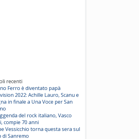
(Sal da Vinci)
Pinguini Tattici Nucleari
Canzone Estiva
(Annalisa Scarrone)
Rose Villain
Comuni Immortali
(Achille Lauro)
Marracash
So Easy (To Fall In Love)
(Olivia Dean)
oli recenti
ano Ferro è diventato papà
vision 2022: Achille Lauro, Scanu e
Serenamente
na in finale a Una Voce per San
(Juli)
ino
eggenda del rock italiano, Vasco
i, compie 70 anni
e Vessicchio torna questa sera sul
o di Sanremo