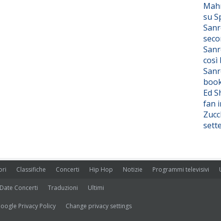
Mahm
su S
Sanr
seco
Sanr
così
Sanr
boo
Ed S
fan i
Zucc
sett
ori
Classifiche
Concerti
Hip Hop
Notizie
Programmi televisivi
Date Concerti
Traduzioni
Ultimi
oogle Privacy Policy
Change privacy settings