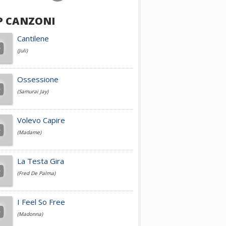
P CANZONI
Achille Lauro
Cantilene
(Juli)
Cesare Cremonini
Ossessione
(Samurai Jay)
Jovanotti
Volevo Capire
(Madame)
Fedez
La Testa Gira
(Fred De Palma)
Simone Cristicchi
I Feel So Free
(Madonna)