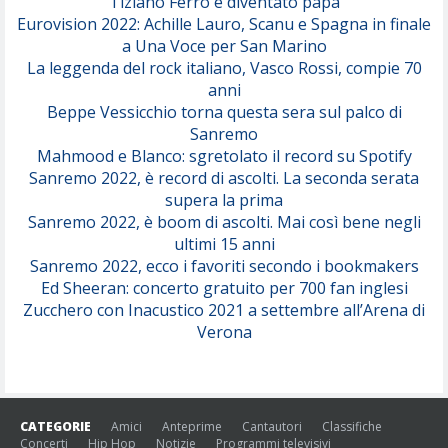
Tiziano Ferro è diventato papà
Eurovision 2022: Achille Lauro, Scanu e Spagna in finale
Serenamente
a Una Voce per San Marino
(Juli)
La leggenda del rock italiano, Vasco Rossi, compie 70
anni
Beppe Vessicchio torna questa sera sul palco di
Sanremo
Mahmood e Blanco: sgretolato il record su Spotify
Sanremo 2022, è record di ascolti. La seconda serata
supera la prima
Sanremo 2022, è boom di ascolti. Mai così bene negli
ultimi 15 anni
Sanremo 2022, ecco i favoriti secondo i bookmakers
Ed Sheeran: concerto gratuito per 700 fan inglesi
Zucchero con Inacustico 2021 a settembre all’Arena di
Verona
CATEGORIE
Amici
Anteprime
Cantautori
Classifiche
Concerti
Hip Hop
Notizie
Programmi televisivi