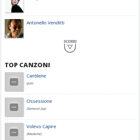
Antonello Venditti
Planet Funk
TOP CANZONI
Achille Lauro
Cantilene
(Juli)
Cesare Cremonini
Ossessione
(Samurai Jay)
Jovanotti
Volevo Capire
(Madame)