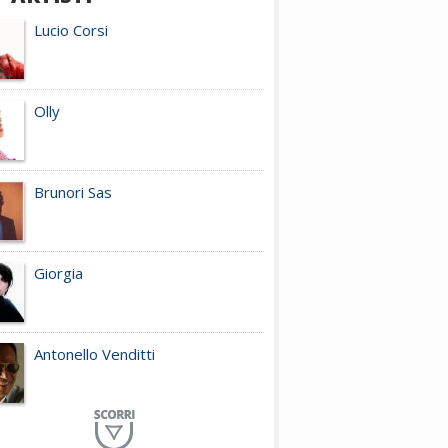
Lucio Corsi
Olly
Brunori Sas
Giorgia
Antonello Venditti
Planet Funk