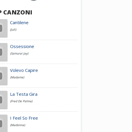
P CANZONI
Achille Lauro
Cantilene
(Juli)
Cesare Cremonini
Ossessione
(Samurai Jay)
Jovanotti
Volevo Capire
(Madame)
Fedez
La Testa Gira
(Fred De Palma)
Simone Cristicchi
I Feel So Free
(Madonna)