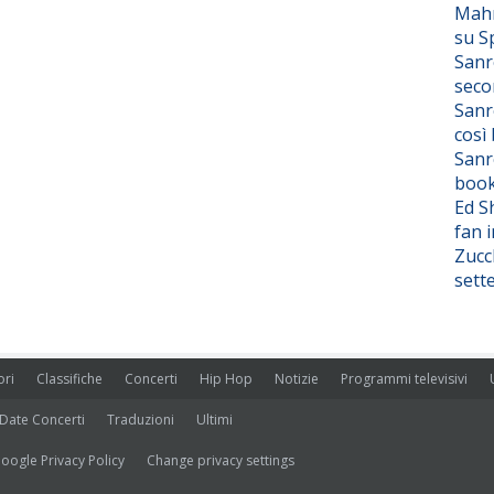
Mahm
su S
Sanr
seco
Sanr
così
Sanr
boo
Ed S
fan i
Zucc
sett
ori
Classifiche
Concerti
Hip Hop
Notizie
Programmi televisivi
Date Concerti
Traduzioni
Ultimi
oogle Privacy Policy
Change privacy settings