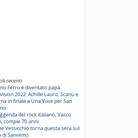
(Sal da Vinci)
Pinguini Tattici Nucleari
Canzone Estiva
(Annalisa Scarrone)
Rose Villain
Comuni Immortali
(Achille Lauro)
Marracash
So Easy (To Fall In Love)
(Olivia Dean)
oli recenti
ano Ferro è diventato papà
vision 2022: Achille Lauro, Scanu e
Serenamente
na in finale a Una Voce per San
(Juli)
ino
eggenda del rock italiano, Vasco
i, compie 70 anni
e Vessicchio torna questa sera sul
o di Sanremo