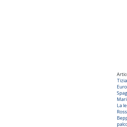
Artic
Tizi
Euro
Spag
Mar
La l
Ross
Bepp
palc