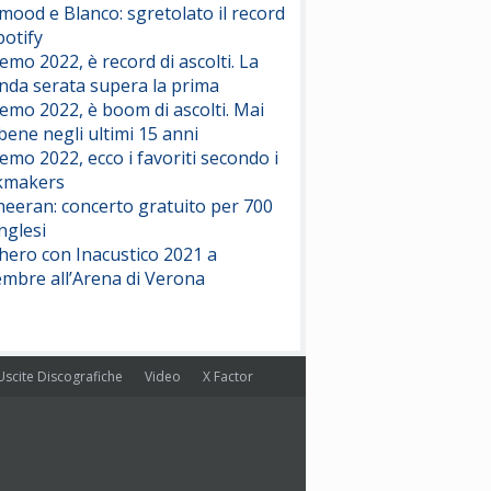
ood e Blanco: sgretolato il record
potify
emo 2022, è record di ascolti. La
nda serata supera la prima
emo 2022, è boom di ascolti. Mai
 bene negli ultimi 15 anni
emo 2022, ecco i favoriti secondo i
kmakers
heeran: concerto gratuito per 700
nglesi
hero con Inacustico 2021 a
embre all’Arena di Verona
Uscite Discografiche
Video
X Factor