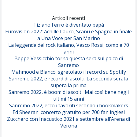
Marracash
So Easy (To Fall In Love)
(Olivia Dean)
Articoli recenti
Tiziano Ferro è diventato papà
Eurovision 2022: Achille Lauro, Scanu e Spagna in finale
Serenamente
a Una Voce per San Marino
(Juli)
La leggenda del rock italiano, Vasco Rossi, compie 70
anni
Beppe Vessicchio torna questa sera sul palco di
Sanremo
Mahmood e Blanco: sgretolato il record su Spotify
Sanremo 2022, è record di ascolti. La seconda serata
supera la prima
Sanremo 2022, è boom di ascolti. Mai così bene negli
ultimi 15 anni
Sanremo 2022, ecco i favoriti secondo i bookmakers
Ed Sheeran: concerto gratuito per 700 fan inglesi
Zucchero con Inacustico 2021 a settembre all’Arena di
Verona