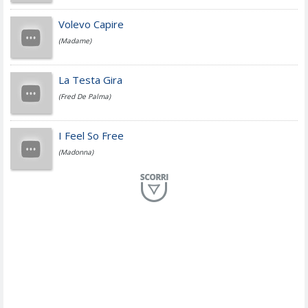
Jovanotti
Volevo Capire
(Madame)
Fedez
La Testa Gira
(Fred De Palma)
Simone Cristicchi
I Feel So Free
(Madonna)
Lucio Dalla
Al Mio Paese
(Serena Brancale)
ModÃ
Free To Love
(Duran Duran)
Marco Masini
Let Me Be