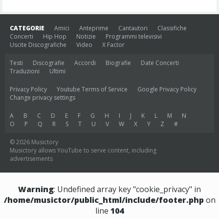
CATEGORIE
Amici
Anteprime
Cantautori
Classifiche
Concerti
Hip Hop
Notizie
Programmi televisivi
Uscite Discografiche
Video
X Factor
Testi
Discografie
Accordi
Biografie
Date Concerti
Traduzioni
Ultimi
Privacy Policy
Youtube Terms of Service
Google Privacy Policy
Change privacy settings
A
B
C
D
E
F
G
H
I
J
K
L
M
N
O
P
Q
R
S
T
U
V
W
X
Y
Z
#
© 2026 Musictory
Musictory allows YouTube to serve content, including
advertisements
Warning
: Undefined array key "cookie_privacy" in
/home/musictor/public_html/include/footer.php
on
line
104