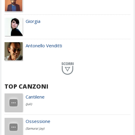
Giorgia
Antonello Venditti
Planet Funk
TOP CANZONI
Achille Lauro
Cantilene
(Juli)
Cesare Cremonini
Ossessione
(Samurai Jay)