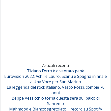
(Sal da Vinci)
Pinguini Tattici Nucleari
Canzone Estiva
(Annalisa Scarrone)
Rose Villain
Comuni Immortali
(Achille Lauro)
Marracash
So Easy (To Fall In Love)
(Olivia Dean)
Articoli recenti
Tiziano Ferro è diventato papà
Eurovision 2022: Achille Lauro, Scanu e Spagna in finale
Serenamente
a Una Voce per San Marino
(Juli)
La leggenda del rock italiano, Vasco Rossi, compie 70
anni
Beppe Vessicchio torna questa sera sul palco di
Sanremo
Mahmood e Blanco: sgretolato il record su Spotify