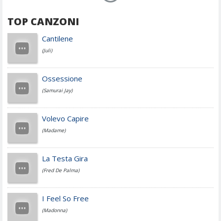
TOP CANZONI
Achille Lauro
Cantilene
(Juli)
Cesare Cremonini
Ossessione
(Samurai Jay)
Jovanotti
Volevo Capire
(Madame)
Fedez
La Testa Gira
(Fred De Palma)
Simone Cristicchi
I Feel So Free
(Madonna)