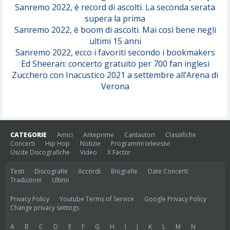
Sanremo 2022, è record di ascolti. La seconda serata
supera la prima
Sanremo 2022, è boom di ascolti. Mai così bene negli
ultimi 15 anni
Sanremo 2022, ecco i favoriti secondo i bookmakers
Ed Sheeran: concerto gratuito per 700 fan inglesi
Zucchero con Inacustico 2021 a settembre all’Arena di
Verona
CATEGORIE
Amici
Anteprime
Cantautori
Classifiche
Concerti
Hip Hop
Notizie
Programmi televisivi
Uscite Discografiche
Video
X Factor
Testi
Discografie
Accordi
Biografie
Date Concerti
Traduzioni
Ultimi
Privacy Policy
Youtube Terms of Service
Google Privacy Policy
Change privacy settings
A
B
C
D
E
F
G
H
I
J
K
L
M
N