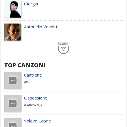
Giorgia
Antonello Venditti
Planet Funk
TOP CANZONI
Achille Lauro
Cantilene
(Juli)
Cesare Cremonini
Ossessione
(Samurai Jay)
Jovanotti
Volevo Capire