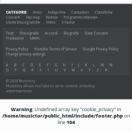
CATEGORIE
Amici
Anteprime
Cantautori
Classifiche
Concerti
Hip Hop
Notizie
Programmi televisivi
Uscite Discografiche
Video
X Factor
Testi
Discografie
Accordi
Biografie
Date Concerti
Traduzioni
Ultimi
Privacy Policy
Youtube Terms of Service
Google Privacy Policy
Change privacy settings
A
B
C
D
E
F
G
H
I
J
K
L
M
N
O
P
Q
R
S
T
U
V
W
X
Y
Z
#
© 2026 Musictory
Musictory allows YouTube to serve content, including
advertisements
Warning
: Undefined array key "cookie_privacy" in
/home/musictor/public_html/include/footer.php
on
line
104