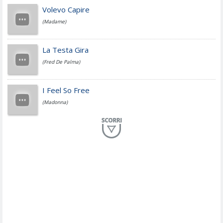
Jovanotti
Volevo Capire
(Madame)
Fedez
La Testa Gira
(Fred De Palma)
Simone Cristicchi
I Feel So Free
(Madonna)
Lucio Dalla
Al Mio Paese
(Serena Brancale)
ModÃ
Free To Love
(Duran Duran)
Marco Masini
Let Me Be