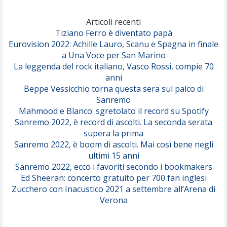
Marracash
So Easy (To Fall In Love)
(Olivia Dean)
Articoli recenti
Tiziano Ferro è diventato papà
Eurovision 2022: Achille Lauro, Scanu e Spagna in finale
Serenamente
a Una Voce per San Marino
(Juli)
La leggenda del rock italiano, Vasco Rossi, compie 70
anni
Beppe Vessicchio torna questa sera sul palco di
Sanremo
Mahmood e Blanco: sgretolato il record su Spotify
Sanremo 2022, è record di ascolti. La seconda serata
supera la prima
Sanremo 2022, è boom di ascolti. Mai così bene negli
ultimi 15 anni
Sanremo 2022, ecco i favoriti secondo i bookmakers
Ed Sheeran: concerto gratuito per 700 fan inglesi
Zucchero con Inacustico 2021 a settembre all’Arena di
Verona