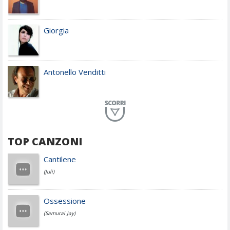
Giorgia
Antonello Venditti
Planet Funk
TOP CANZONI
Achille Lauro
Cantilene
(Juli)
Cesare Cremonini
Ossessione
(Samurai Jay)