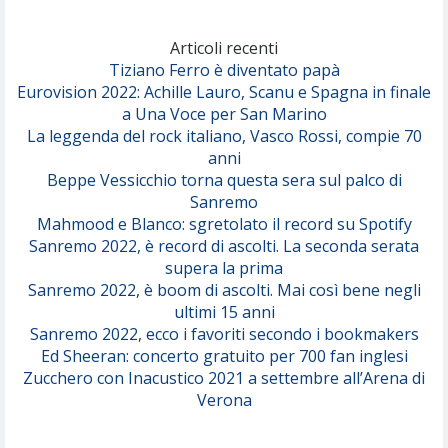
Marracash
So Easy (To Fall In Love)
(Olivia Dean)
Articoli recenti
Tiziano Ferro è diventato papà
Eurovision 2022: Achille Lauro, Scanu e Spagna in finale
Serenamente
a Una Voce per San Marino
(Juli)
La leggenda del rock italiano, Vasco Rossi, compie 70
anni
Beppe Vessicchio torna questa sera sul palco di
Sanremo
Mahmood e Blanco: sgretolato il record su Spotify
Sanremo 2022, è record di ascolti. La seconda serata
supera la prima
Sanremo 2022, è boom di ascolti. Mai così bene negli
ultimi 15 anni
Sanremo 2022, ecco i favoriti secondo i bookmakers
Ed Sheeran: concerto gratuito per 700 fan inglesi
Zucchero con Inacustico 2021 a settembre all’Arena di
Verona