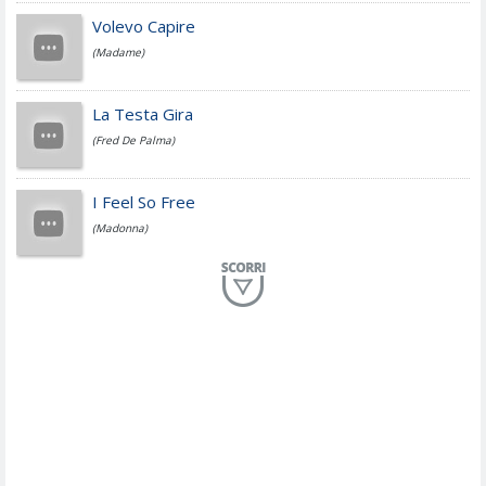
Jovanotti
Volevo Capire
(Madame)
Fedez
La Testa Gira
(Fred De Palma)
Simone Cristicchi
I Feel So Free
(Madonna)
Lucio Dalla
Al Mio Paese
(Serena Brancale)
ModÃ
Free To Love
(Duran Duran)
Marco Masini
Let Me Be