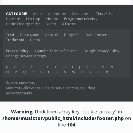
CATEGORIE
Amici
Anteprime
Cantautori
Classifiche
Concerti
Hip Hop
Notizie
Programmi televisivi
Uscite Discografiche
Video
X Factor
Testi
Discografie
Accordi
Biografie
Date Concerti
Traduzioni
Ultimi
Privacy Policy
Youtube Terms of Service
Google Privacy Policy
Change privacy settings
A
B
C
D
E
F
G
H
I
J
K
L
M
N
O
P
Q
R
S
T
U
V
W
X
Y
Z
#
© 2026 Musictory
Musictory allows YouTube to serve content, including
advertisements
Warning
: Undefined array key "cookie_privacy" in
/home/musictor/public_html/include/footer.php
on
line
104