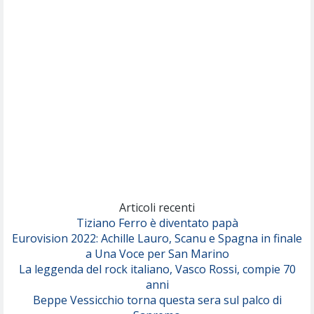
Nothing But Thieves
Per Sempre Si
(Sal da Vinci)
Pinguini Tattici Nucleari
Canzone Estiva
(Annalisa Scarrone)
Rose Villain
Comuni Immortali
(Achille Lauro)
Marracash
So Easy (To Fall In Love)
(Olivia Dean)
Articoli recenti
Tiziano Ferro è diventato papà
Eurovision 2022: Achille Lauro, Scanu e Spagna in finale
Serenamente
a Una Voce per San Marino
(Juli)
La leggenda del rock italiano, Vasco Rossi, compie 70
anni
Beppe Vessicchio torna questa sera sul palco di