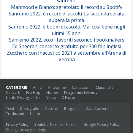
Sanremo
Mahmood e Blanco: sgretolato il record su Spotify
Sanremo 2022, è record di ascolti. La seconda serata
supera la prima
Sanremo 2022, è boom di ascolti. Mai così bene negli
ultimi 15 anni
Sanremo 2022, ecco i favoriti secondo i bookmakers
Ed Sheeran: concerto gratuito per 700 fan inglesi
Zucchero con Inacustico 2021 a settembre all’Arena di
Verona
CATEGORIE
Amici
Anteprime
Cantautori
Classifiche
Concerti
Hip Hop
Notizie
Programmi televisivi
Uscite Discografiche
Video
X Factor
Testi
Discografie
Accordi
Biografie
Date Concerti
Traduzioni
Ultimi
Privacy Policy
Youtube Terms of Service
Google Privacy Policy
Change privacy settings