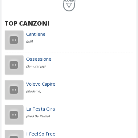
Planet Funk
TOP CANZONI
Achille Lauro
Cantilene
(Juli)
Cesare Cremonini
Ossessione
(Samurai Jay)
Jovanotti
Volevo Capire
(Madame)
Fedez
La Testa Gira
(Fred De Palma)
Simone Cristicchi
I Feel So Free