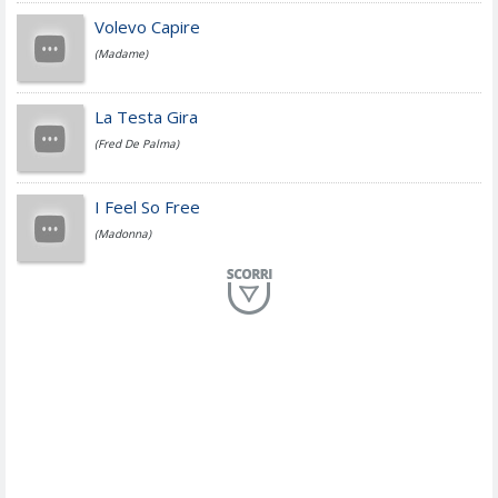
Jovanotti
Volevo Capire
(Madame)
Fedez
La Testa Gira
(Fred De Palma)
Simone Cristicchi
I Feel So Free
(Madonna)
Lucio Dalla
Al Mio Paese
(Serena Brancale)
ModÃ
Free To Love
(Duran Duran)
Marco Masini
Let Me Be