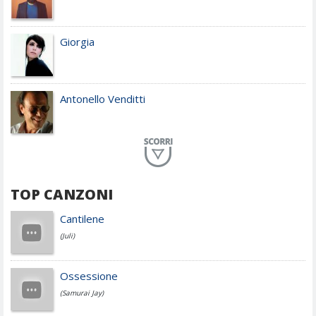
Giorgia
Antonello Venditti
Planet Funk
TOP CANZONI
Achille Lauro
Cantilene
(Juli)
Cesare Cremonini
Ossessione
(Samurai Jay)