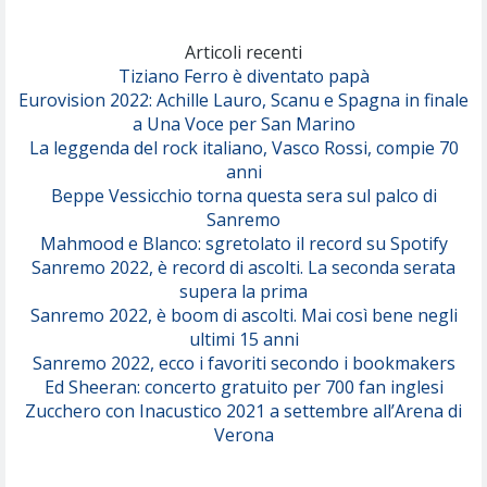
Marracash
So Easy (To Fall In Love)
(Olivia Dean)
Articoli recenti
Tiziano Ferro è diventato papà
Eurovision 2022: Achille Lauro, Scanu e Spagna in finale
Serenamente
a Una Voce per San Marino
(Juli)
La leggenda del rock italiano, Vasco Rossi, compie 70
anni
Beppe Vessicchio torna questa sera sul palco di
Sanremo
Mahmood e Blanco: sgretolato il record su Spotify
Sanremo 2022, è record di ascolti. La seconda serata
supera la prima
Sanremo 2022, è boom di ascolti. Mai così bene negli
ultimi 15 anni
Sanremo 2022, ecco i favoriti secondo i bookmakers
Ed Sheeran: concerto gratuito per 700 fan inglesi
Zucchero con Inacustico 2021 a settembre all’Arena di
Verona