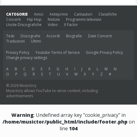
CATEGORIE
Amici
Anteprime
Cantautori
Classifiche
Concerti
Hip Hop
Notizie
Programmi televisivi
Uscite Discografiche
Video
X Factor
Testi
Discografie
Accordi
Biografie
Date Concerti
Traduzioni
Ultimi
Privacy Policy
Youtube Terms of Service
Google Privacy Policy
Change privacy settings
A
B
C
D
E
F
G
H
I
J
K
L
M
N
O
P
Q
R
S
T
U
V
W
X
Y
Z
#
© 2026 Musictory
Musictory allows YouTube to serve content, including
advertisements
Warning
: Undefined array key "cookie_privacy" in
/home/musictor/public_html/include/footer.php
on
line
104