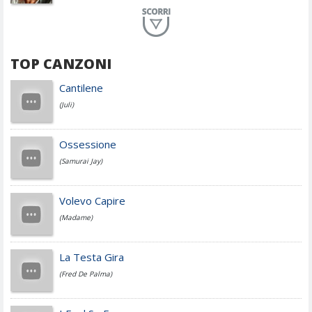
Planet Funk
TOP CANZONI
Achille Lauro
Cantilene
(Juli)
Cesare Cremonini
Ossessione
(Samurai Jay)
Jovanotti
Volevo Capire
(Madame)
Fedez
La Testa Gira
(Fred De Palma)
Simone Cristicchi