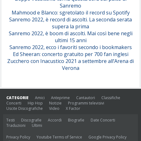
Sanremo
Mahmood e Blanco: sgretolato il record su Spotify
Sanremo 2022, è record di ascolti. La seconda serata
supera la prima
Sanremo 2022, è boom di ascolti. Mai così bene negli
ultimi 15 anni
Sanremo 2022, ecco i favoriti secondo i bookmakers
Ed Sheeran: concerto gratuito per 700 fan inglesi
Zucchero con Inacustico 2021 a settembre all’Arena di
Verona
CATEGORIE
Amici
Anteprime
Cantautori
Classifiche
Concerti
Hip Hop
Notizie
Programmi televisivi
Uscite Discografiche
Video
X Factor
Testi
Discografie
Accordi
Biografie
Date Concerti
Traduzioni
Ultimi
Privacy Policy
Youtube Terms of Service
Google Privacy Policy