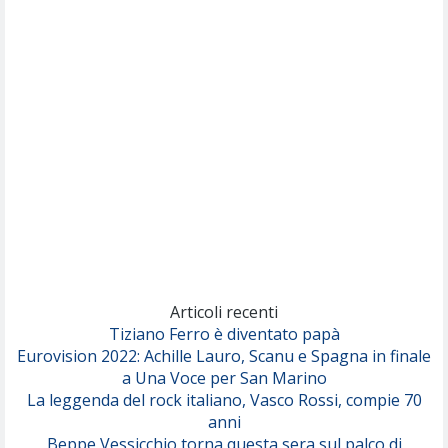
Nothing But Thieves
Per Sempre Si
(Sal da Vinci)
Pinguini Tattici Nucleari
Canzone Estiva
(Annalisa Scarrone)
Rose Villain
Comuni Immortali
(Achille Lauro)
Marracash
So Easy (To Fall In Love)
(Olivia Dean)
Articoli recenti
Tiziano Ferro è diventato papà
Eurovision 2022: Achille Lauro, Scanu e Spagna in finale
Serenamente
a Una Voce per San Marino
(Juli)
La leggenda del rock italiano, Vasco Rossi, compie 70
anni
Beppe Vessicchio torna questa sera sul palco di