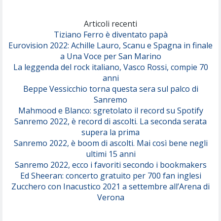
Marracash
So Easy (To Fall In Love)
(Olivia Dean)
Articoli recenti
Tiziano Ferro è diventato papà
Eurovision 2022: Achille Lauro, Scanu e Spagna in finale
Serenamente
a Una Voce per San Marino
(Juli)
La leggenda del rock italiano, Vasco Rossi, compie 70
anni
Beppe Vessicchio torna questa sera sul palco di
Sanremo
Mahmood e Blanco: sgretolato il record su Spotify
Sanremo 2022, è record di ascolti. La seconda serata
supera la prima
Sanremo 2022, è boom di ascolti. Mai così bene negli
ultimi 15 anni
Sanremo 2022, ecco i favoriti secondo i bookmakers
Ed Sheeran: concerto gratuito per 700 fan inglesi
Zucchero con Inacustico 2021 a settembre all’Arena di
Verona