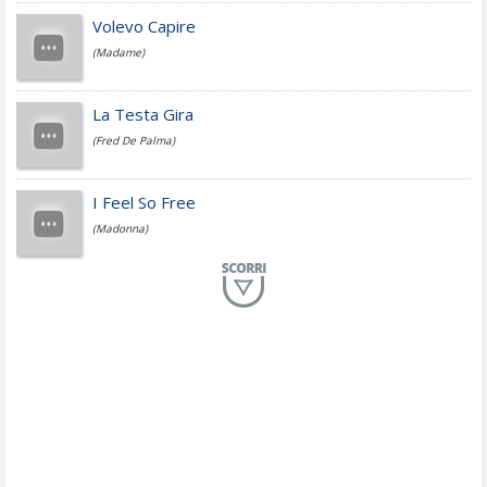
Jovanotti
Volevo Capire
(Madame)
Fedez
La Testa Gira
(Fred De Palma)
Simone Cristicchi
I Feel So Free
(Madonna)
Lucio Dalla
Al Mio Paese
(Serena Brancale)
ModÃ
Free To Love
(Duran Duran)
Marco Masini
Let Me Be