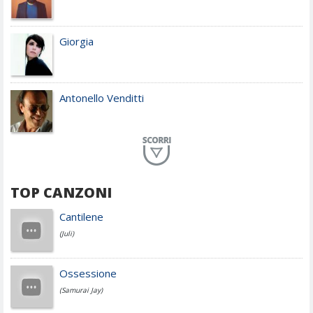
Giorgia
Antonello Venditti
Planet Funk
TOP CANZONI
Achille Lauro
Cantilene
(Juli)
Cesare Cremonini
Ossessione
(Samurai Jay)