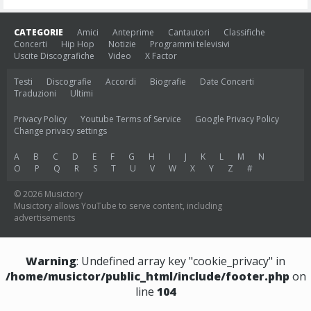
CATEGORIE
Amici
Anteprime
Cantautori
Classifiche
Concerti
Hip Hop
Notizie
Programmi televisivi
Uscite Discografiche
Video
X Factor
Testi
Discografie
Accordi
Biografie
Date Concerti
Traduzioni
Ultimi
Privacy Policy
Youtube Terms of Service
Google Privacy Policy
Change privacy settings
A
B
C
D
E
F
G
H
I
J
K
L
M
N
O
P
Q
R
S
T
U
V
W
X
Y
Z
#
© 2026 Musictory
Musictory allows YouTube to serve content, including
advertisements
Warning
: Undefined array key "cookie_privacy" in
/home/musictor/public_html/include/footer.php
on
line
104