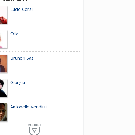
Lucio Corsi
Olly
Brunori Sas
Giorgia
Antonello Venditti
Planet Funk