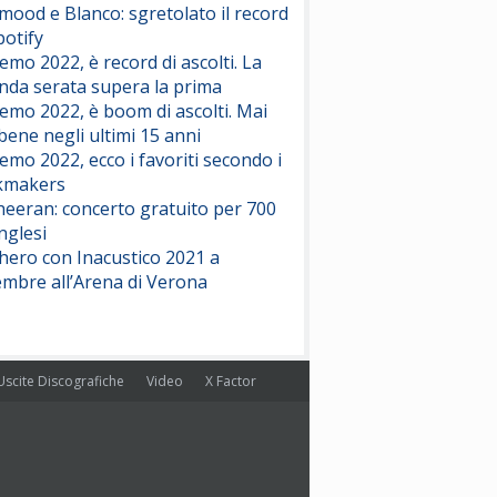
ood e Blanco: sgretolato il record
potify
emo 2022, è record di ascolti. La
nda serata supera la prima
emo 2022, è boom di ascolti. Mai
 bene negli ultimi 15 anni
emo 2022, ecco i favoriti secondo i
kmakers
heeran: concerto gratuito per 700
nglesi
hero con Inacustico 2021 a
embre all’Arena di Verona
Uscite Discografiche
Video
X Factor