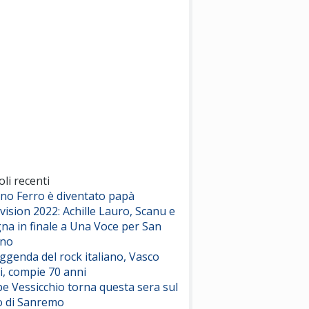
(Sal da Vinci)
Pinguini Tattici Nucleari
Canzone Estiva
(Annalisa Scarrone)
Rose Villain
Comuni Immortali
(Achille Lauro)
Marracash
So Easy (To Fall In Love)
(Olivia Dean)
oli recenti
ano Ferro è diventato papà
vision 2022: Achille Lauro, Scanu e
Serenamente
na in finale a Una Voce per San
(Juli)
ino
eggenda del rock italiano, Vasco
i, compie 70 anni
e Vessicchio torna questa sera sul
o di Sanremo