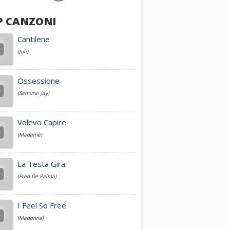
P CANZONI
Achille Lauro
Cantilene
(Juli)
Cesare Cremonini
Ossessione
(Samurai Jay)
Jovanotti
Volevo Capire
(Madame)
Fedez
La Testa Gira
(Fred De Palma)
Simone Cristicchi
I Feel So Free
(Madonna)