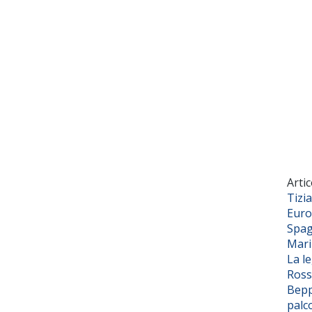
Artic
Tizi
Euro
Spag
Mar
La l
Ross
Bepp
palc