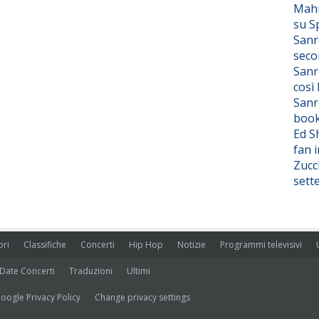
Mahm
su S
Sanr
seco
Sanr
così
Sanr
boo
Ed S
fan i
Zucc
sett
ori
Classifiche
Concerti
Hip Hop
Notizie
Programmi televisivi
Date Concerti
Traduzioni
Ultimi
oogle Privacy Policy
Change privacy settings