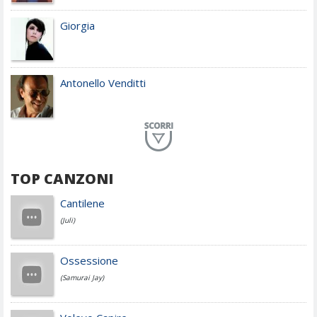
Giorgia
Antonello Venditti
Planet Funk
TOP CANZONI
Achille Lauro
Cantilene
(Juli)
Cesare Cremonini
Ossessione
(Samurai Jay)
Jovanotti