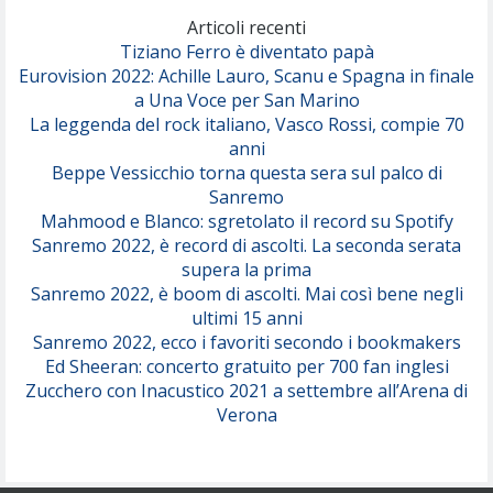
(Olivia Dean)
Articoli recenti
Tiziano Ferro è diventato papà
Eurovision 2022: Achille Lauro, Scanu e Spagna in finale
Serenamente
a Una Voce per San Marino
(Juli)
La leggenda del rock italiano, Vasco Rossi, compie 70
anni
Beppe Vessicchio torna questa sera sul palco di
Sanremo
Mahmood e Blanco: sgretolato il record su Spotify
Sanremo 2022, è record di ascolti. La seconda serata
supera la prima
Sanremo 2022, è boom di ascolti. Mai così bene negli
ultimi 15 anni
Sanremo 2022, ecco i favoriti secondo i bookmakers
Ed Sheeran: concerto gratuito per 700 fan inglesi
Zucchero con Inacustico 2021 a settembre all’Arena di
Verona