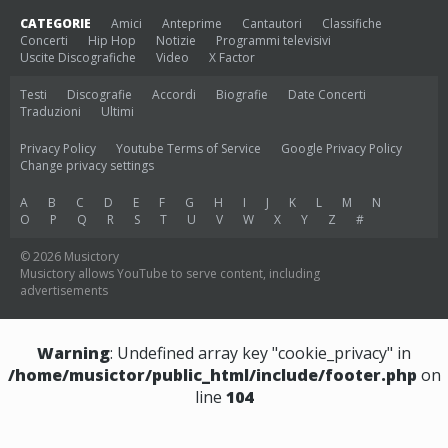
CATEGORIE
Amici
Anteprime
Cantautori
Classifiche
Concerti
Hip Hop
Notizie
Programmi televisivi
Uscite Discografiche
Video
X Factor
Testi
Discografie
Accordi
Biografie
Date Concerti
Traduzioni
Ultimi
Privacy Policy
Youtube Terms of Service
Google Privacy Policy
Change privacy settings
A
B
C
D
E
F
G
H
I
J
K
L
M
N
O
P
Q
R
S
T
U
V
W
X
Y
Z
#
© 2026 Musictory
Musictory allows YouTube to serve content, including
advertisements
Warning
: Undefined array key "cookie_privacy" in
/home/musictor/public_html/include/footer.php
on
line
104