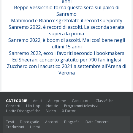
anni
Beppe Vessicchio torna questa sera sul palco di
Sanremo
Mahmood e Blanco: sgretolato il record su Spotify
Sanremo 2022, è record di ascolti. La seconda serata
supera la prima
Sanremo 2022, è boom di ascolti. Mai così bene negli
ultimi 15 anni
Sanremo 2022, ecco i favoriti secondo i bookmakers
Ed Sheeran: concerto gratuito per 700 fan inglesi
Zucchero con Inacustico 2021 a settembre all’Arena di
Verona
CATEGORIE
Amici
Anteprime
Cantautori
Classifiche
Concerti
Hip Hop
Notizie
Programmi televisivi
Uscite Discografiche
Video
X Factor
Testi
Discografie
Accordi
Biografie
Date Concerti
Traduzioni
Ultimi