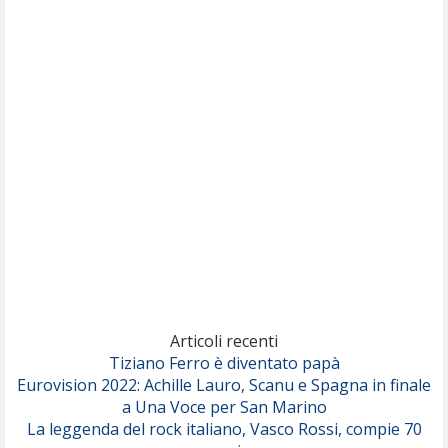
(Muse)
Nothing But Thieves
Per Sempre Si
(Sal da Vinci)
Pinguini Tattici Nucleari
Canzone Estiva
(Annalisa Scarrone)
Rose Villain
Comuni Immortali
(Achille Lauro)
Marracash
So Easy (To Fall In Love)
(Olivia Dean)
Articoli recenti
Tiziano Ferro è diventato papà
Eurovision 2022: Achille Lauro, Scanu e Spagna in finale
Serenamente
a Una Voce per San Marino
(Juli)
La leggenda del rock italiano, Vasco Rossi, compie 70