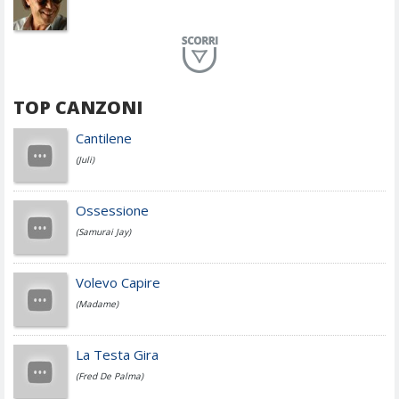
Planet Funk
TOP CANZONI
Achille Lauro
Cantilene
(Juli)
Cesare Cremonini
Ossessione
(Samurai Jay)
Jovanotti
Volevo Capire
(Madame)
Fedez
La Testa Gira
(Fred De Palma)