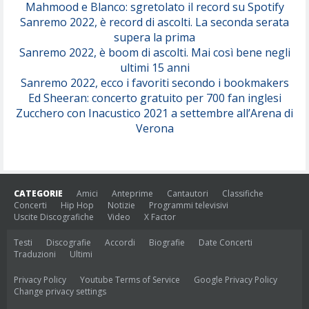
Mahmood e Blanco: sgretolato il record su Spotify
Sanremo 2022, è record di ascolti. La seconda serata
supera la prima
Sanremo 2022, è boom di ascolti. Mai così bene negli
ultimi 15 anni
Sanremo 2022, ecco i favoriti secondo i bookmakers
Ed Sheeran: concerto gratuito per 700 fan inglesi
Zucchero con Inacustico 2021 a settembre all’Arena di
Verona
CATEGORIE
Amici
Anteprime
Cantautori
Classifiche
Concerti
Hip Hop
Notizie
Programmi televisivi
Uscite Discografiche
Video
X Factor
Testi
Discografie
Accordi
Biografie
Date Concerti
Traduzioni
Ultimi
Privacy Policy
Youtube Terms of Service
Google Privacy Policy
Change privacy settings