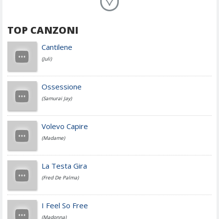
Planet Funk
TOP CANZONI
Achille Lauro
Cantilene
(Juli)
Cesare Cremonini
Ossessione
(Samurai Jay)
Jovanotti
Volevo Capire
(Madame)
Fedez
La Testa Gira
(Fred De Palma)
Simone Cristicchi
I Feel So Free
(Madonna)