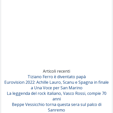
Nothing But Thieves
Per Sempre Si
(Sal da Vinci)
Pinguini Tattici Nucleari
Canzone Estiva
(Annalisa Scarrone)
Rose Villain
Comuni Immortali
(Achille Lauro)
Marracash
So Easy (To Fall In Love)
(Olivia Dean)
Articoli recenti
Tiziano Ferro è diventato papà
Eurovision 2022: Achille Lauro, Scanu e Spagna in finale
Serenamente
a Una Voce per San Marino
(Juli)
La leggenda del rock italiano, Vasco Rossi, compie 70
anni
Beppe Vessicchio torna questa sera sul palco di
Sanremo