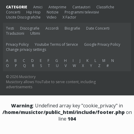
CATEGORIE
Amici
Anteprime
Cantautori
Classifiche
Concerti
Hip Hop
Notizie
Programmi televisivi
Uscite Discografiche
Video
X Factor
Testi
Discografie
Accordi
Biografie
Date Concerti
Traduzioni
Ultimi
Privacy Policy
Youtube Terms of Service
Google Privacy Policy
Change privacy settings
A
B
C
D
E
F
G
H
I
J
K
L
M
N
O
P
Q
R
S
T
U
V
W
X
Y
Z
#
© 2026 Musictory
Musictory allows YouTube to serve content, including
advertisements
Warning
: Undefined array key "cookie_privacy" in
/home/musictor/public_html/include/footer.php
on
line
104