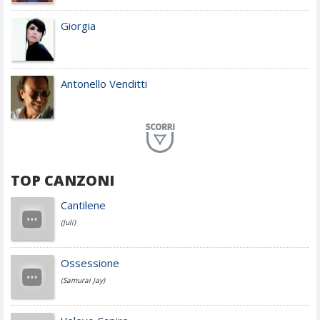
Giorgia
Antonello Venditti
Planet Funk
TOP CANZONI
Achille Lauro
Cantilene
(Juli)
Cesare Cremonini
Ossessione
(Samurai Jay)
Jovanotti