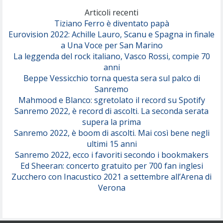
(Olivia Dean)
Articoli recenti
Tiziano Ferro è diventato papà
Eurovision 2022: Achille Lauro, Scanu e Spagna in finale
Serenamente
a Una Voce per San Marino
(Juli)
La leggenda del rock italiano, Vasco Rossi, compie 70
anni
Beppe Vessicchio torna questa sera sul palco di
Sanremo
Mahmood e Blanco: sgretolato il record su Spotify
Sanremo 2022, è record di ascolti. La seconda serata
supera la prima
Sanremo 2022, è boom di ascolti. Mai così bene negli
ultimi 15 anni
Sanremo 2022, ecco i favoriti secondo i bookmakers
Ed Sheeran: concerto gratuito per 700 fan inglesi
Zucchero con Inacustico 2021 a settembre all’Arena di
Verona