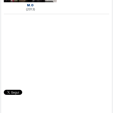
M.O
(2013)