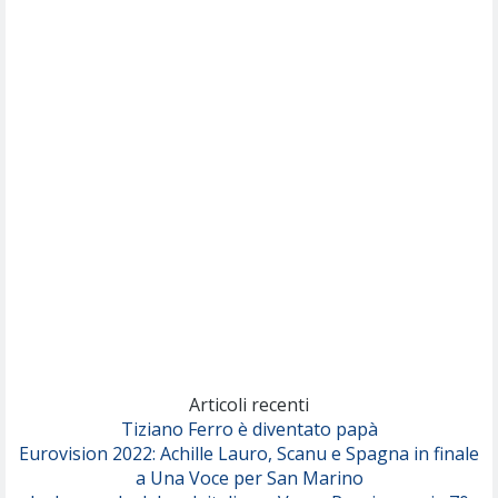
Willie Peyote
Cryogen
(Muse)
Nothing But Thieves
Per Sempre Si
(Sal da Vinci)
Pinguini Tattici Nucleari
Canzone Estiva
(Annalisa Scarrone)
Rose Villain
Comuni Immortali
(Achille Lauro)
Marracash
So Easy (To Fall In Love)
(Olivia Dean)
Articoli recenti
Tiziano Ferro è diventato papà
Eurovision 2022: Achille Lauro, Scanu e Spagna in finale
Serenamente
a Una Voce per San Marino
(Juli)