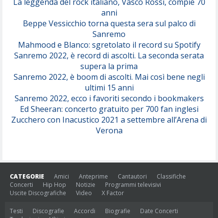
La leggenda del rock italiano, Vasco Rossi, compie 70
anni
Beppe Vessicchio torna questa sera sul palco di
Sanremo
Mahmood e Blanco: sgretolato il record su Spotify
Sanremo 2022, è record di ascolti. La seconda serata
supera la prima
Sanremo 2022, è boom di ascolti. Mai così bene negli
ultimi 15 anni
Sanremo 2022, ecco i favoriti secondo i bookmakers
Ed Sheeran: concerto gratuito per 700 fan inglesi
Zucchero con Inacustico 2021 a settembre all’Arena di
Verona
CATEGORIE
Amici
Anteprime
Cantautori
Classifiche
Concerti
Hip Hop
Notizie
Programmi televisivi
Uscite Discografiche
Video
X Factor
Testi
Discografie
Accordi
Biografie
Date Concerti