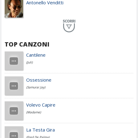
Antonello Venditti
Planet Funk
TOP CANZONI
Achille Lauro
Cantilene
(Juli)
Cesare Cremonini
Ossessione
(Samurai Jay)
Jovanotti
Volevo Capire
(Madame)
Fedez
La Testa Gira
(Fred De Palma)