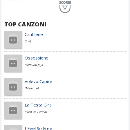
Planet Funk
TOP CANZONI
Achille Lauro
Cantilene
(Juli)
Cesare Cremonini
Ossessione
(Samurai Jay)
Jovanotti
Volevo Capire
(Madame)
Fedez
La Testa Gira
(Fred De Palma)
Simone Cristicchi
I Feel So Free