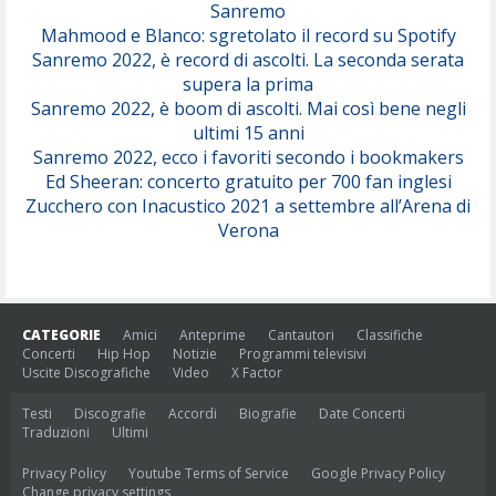
Sanremo
Mahmood e Blanco: sgretolato il record su Spotify
Sanremo 2022, è record di ascolti. La seconda serata
supera la prima
Sanremo 2022, è boom di ascolti. Mai così bene negli
ultimi 15 anni
Sanremo 2022, ecco i favoriti secondo i bookmakers
Ed Sheeran: concerto gratuito per 700 fan inglesi
Zucchero con Inacustico 2021 a settembre all’Arena di
Verona
CATEGORIE
Amici
Anteprime
Cantautori
Classifiche
Concerti
Hip Hop
Notizie
Programmi televisivi
Uscite Discografiche
Video
X Factor
Testi
Discografie
Accordi
Biografie
Date Concerti
Traduzioni
Ultimi
Privacy Policy
Youtube Terms of Service
Google Privacy Policy
Change privacy settings