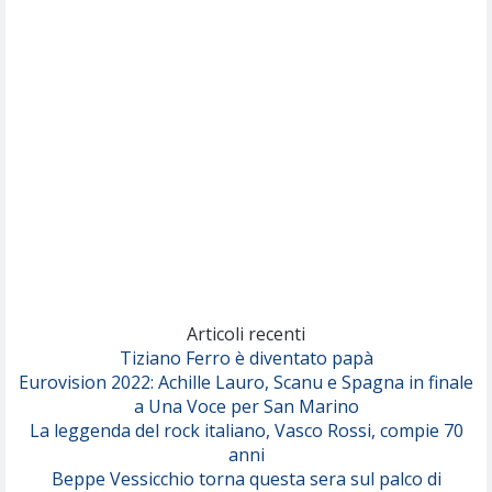
Nothing But Thieves
Per Sempre Si
(Sal da Vinci)
Pinguini Tattici Nucleari
Canzone Estiva
(Annalisa Scarrone)
Rose Villain
Comuni Immortali
(Achille Lauro)
Marracash
So Easy (To Fall In Love)
(Olivia Dean)
Articoli recenti
Tiziano Ferro è diventato papà
Eurovision 2022: Achille Lauro, Scanu e Spagna in finale
Serenamente
a Una Voce per San Marino
(Juli)
La leggenda del rock italiano, Vasco Rossi, compie 70
anni
Beppe Vessicchio torna questa sera sul palco di